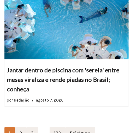
Jantar dentro de piscina com 'sereia' entre
mesas viraliza e rende piadas no Brasil;
conheça
por
Redação
agosto 7, 2026
1
2
3
…
123
Próximo »