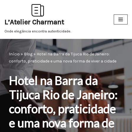
Pular
L’Atelier Charmant
para
o
Onde elegância encontra autenticidade.
conteúdo
Início
»
Blog
»
Hotel na Barra da Tijuca Rio de Janeiro:
conforto, praticidade e uma nova forma de viver a cidade
Hotel na Barra da
Tijuca Rio de Janeiro:
conforto, praticidade
e uma nova forma de