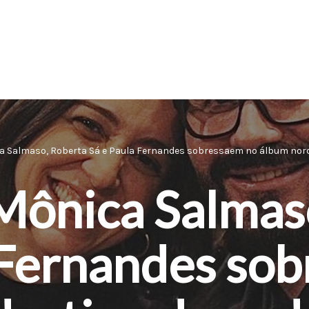
a Salmaso, Roberta Sá e Paula Fernandes sobressaem no álbum nord
Mônica Salmas
 Fernandes so