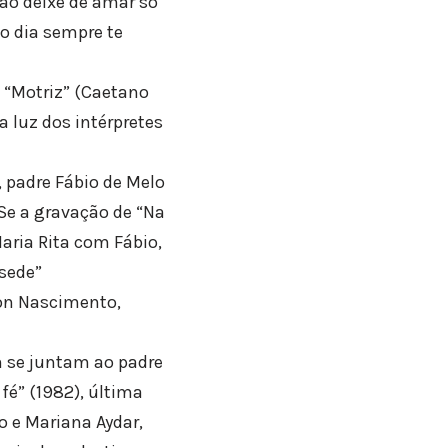
ão deixe de amar só
o dia sempre te
“Motriz” (Caetano
a luz dos intérpretes
 padre Fábio de Melo
 Se a gravação de “Na
aria Rita com Fábio,
 sede”
on Nascimento,
m se juntam ao padre
fé” (1982), última
 e Mariana Aydar,