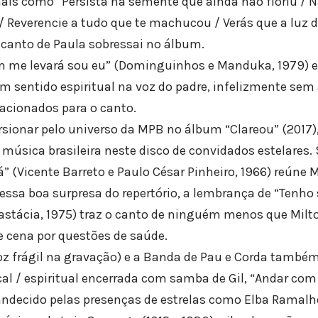
ais como “Persista na semente que ainda não floriu / N
 Reverencie a tudo que te machucou / Verás que a luz d
o canto de Paula sobressai no álbum.
me levará sou eu” (Dominguinhos e Manduka, 1979) e 
m sentido espiritual na voz do padre, infelizmente sem 
acionados para o canto.
sionar pelo universo da MPB no álbum “Clareou” (2017),
 música brasileira neste disco de convidados estelares.
” (Vicente Barreto e Paulo César Pinheiro, 1966) reúne M
 essa boa surpresa do repertório, a lembrança de “Tenho
stácia, 1975) traz o canto de ninguém menos que Milt
e cena por questões de saúde.
voz frágil na gravação) e a Banda de Pau e Corda també
 / espiritual encerrada com samba de Gil, “Andar com 
ndecido pelas presenças de estrelas como Elba Ramalho