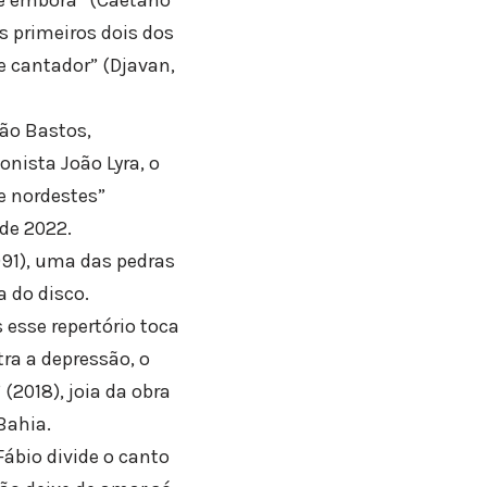
s primeiros dois dos
e cantador” (Djavan,
ão Bastos,
nista João Lyra, o
me nordestes”
de 2022.
1991), uma das pedras
 do disco.
 esse repertório toca
ra a depressão, o
2018), joia da obra
Bahia.
ábio divide o canto