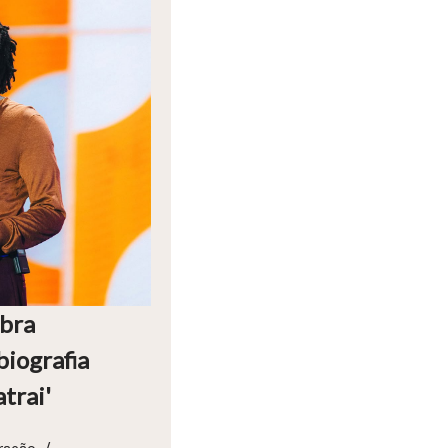
obra
biografia
trai'