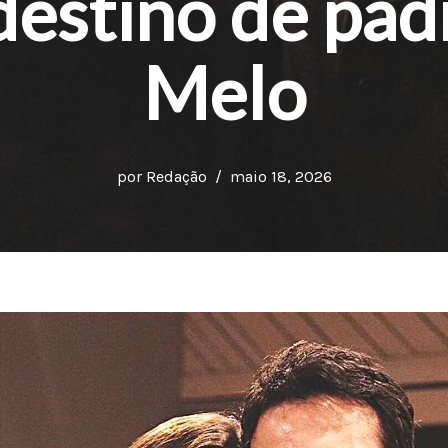
estino de pad
Melo
por
Redação
maio 18, 2026