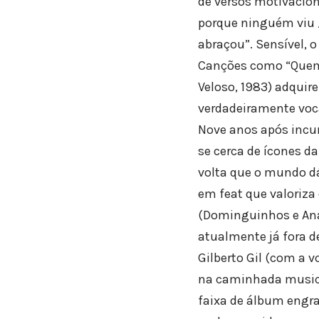
de versos motivacion
porque ninguém viu /
abraçou”. Sensível, 
Canções como “Quem 
Veloso, 1983) adquire
verdadeiramente voc
Nove anos após incur
se cerca de ícones da
volta que o mundo dá
em feat que valoriza
(Dominguinhos e Ana
atualmente já fora d
Gilberto Gil (com a 
na caminhada musical
faixa de álbum engra