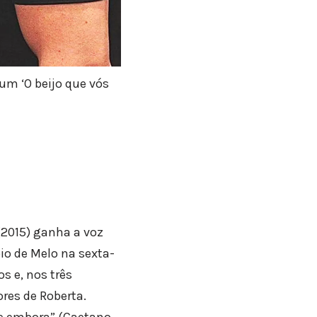
bum ‘O beijo que vós
(2015) ganha a voz
io de Melo na sexta-
s e, nos três
res de Roberta.
e embora” (Caetano