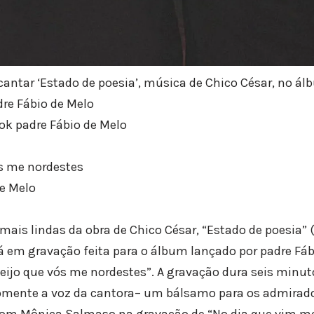
cantar ‘Estado de poesia’, música de Chico César, no ál
dre Fábio de Melo
ok padre Fábio de Melo
ós me nordestes
de Melo
is lindas da obra de Chico César, “Estado de poesia” 
á em gravação feita para o álbum lançado por padre Fáb
 beijo que vós me nordestes”. A gravação dura seis minuto
omente a voz da cantora– um bálsamo para os admirado
om Mônica Salmaso na gravação de “No dia que vim m