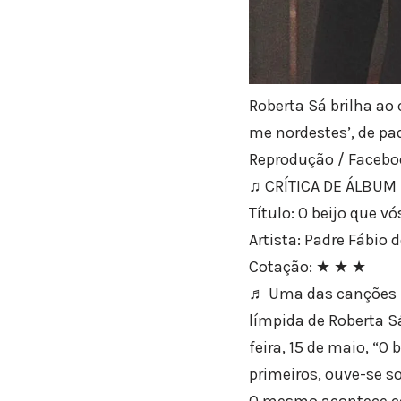
Roberta Sá brilha ao 
me nordestes’, de pa
Reprodução / Facebo
♫ CRÍTICA DE ÁLBUM
Título: O beijo que v
Artista: Padre Fábio 
Cotação: ★ ★ ★
♬ Uma das canções ma
límpida de Roberta S
feira, 15 de maio, “O
primeiros, ouve-se s
O mesmo acontece c