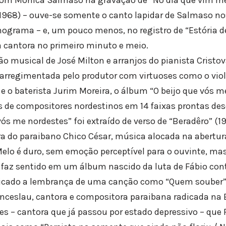
, 1968) – ouve-se somente o canto lapidar de Salmaso no
ograma – e, um pouco menos, no registro de “Estória d
 cantora no primeiro minuto e meio.
 musical de José Milton e arranjos do pianista Cristov
arregimentada pelo produtor com virtuoses como o violo
 e o baterista Jurim Moreira, o álbum “O beijo que vós 
 de compositores nordestinos em 14 faixas prontas des
 vós me nordestes” foi extraído de verso de “Beradêro” (
 do paraibano Chico César, música alocada na abertura
Melo é duro, sem emoção perceptível para o ouvinte, mas
e faz sentido em um álbum nascido da luta de Fábio cont
ficado a lembrança de uma canção como “Quem souber” (
enceslau, cantora e compositora paraibana radicada na 
s – cantora que já passou por estado depressivo – que F