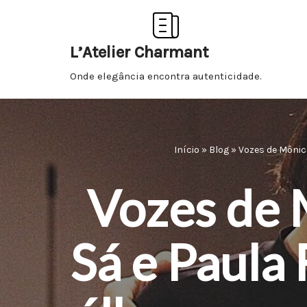
Pular
L’Atelier Charmant
para
Onde elegância encontra autenticidade.
o
conteúdo
Início
»
Blog
»
Vozes de Mônic
Vozes de 
Sá e Paula