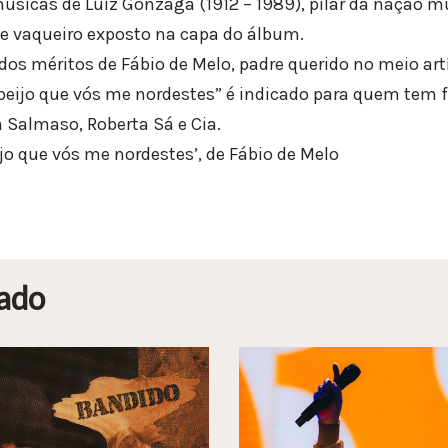
icas de Luiz Gonzaga (1912 – 1989), pilar da nação mu
e vaqueiro exposto na capa do álbum.
s méritos de Fábio de Melo, padre querido no meio artí
 beijo que vós me nordestes” é indicado para quem tem 
a Salmaso, Roberta Sá e Cia.
jo que vós me nordestes’, de Fábio de Melo
ado