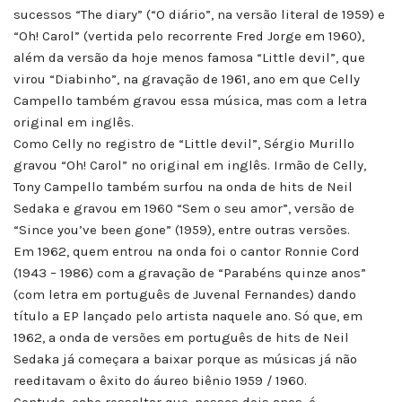
sucessos “The diary” (“O diário”, na versão literal de 1959) e
“Oh! Carol” (vertida pelo recorrente Fred Jorge em 1960),
além da versão da hoje menos famosa “Little devil”, que
virou “Diabinho”, na gravação de 1961, ano em que Celly
Campello também gravou essa música, mas com a letra
original em inglês.
Como Celly no registro de “Little devil”, Sérgio Murillo
gravou “Oh! Carol” no original em inglês. Irmão de Celly,
Tony Campello também surfou na onda de hits de Neil
Sedaka e gravou em 1960 “Sem o seu amor”, versão de
“Since you’ve been gone” (1959), entre outras versões.
Em 1962, quem entrou na onda foi o cantor Ronnie Cord
(1943 – 1986) com a gravação de “Parabéns quinze anos”
(com letra em português de Juvenal Fernandes) dando
título a EP lançado pelo artista naquele ano. Só que, em
1962, a onda de versões em português de hits de Neil
Sedaka já começara a baixar porque as músicas já não
reeditavam o êxito do áureo biênio 1959 / 1960.