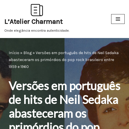
Pular
L’Atelier Charmant
para
o
Onde elegância encontra autenticidade.
conteúdo
Início
»
Blog
»
Versões em português de hits de Neil Sedaka
abasteceram os primórdios do pop rock brasileiro entre
1959 e 1960
Versões em português
de hits de Neil Sedaka
abasteceram os
primórdios do pop