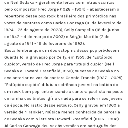
de Neil Sedaka – geralmente feitas com letras escritas
pelo compositor Fred Jorge (1928 – 1994) – abasteceram o
repertório desse pop rock brasileiro dos primórdios nas
vozes de cantores como Carlos Gonzaga (10 de fevereiro de
1924 – 25 de agosto de 2023), Celly Campello (18 de junho
de 1942 – 4 de março de 2003) e Sérgio Murillo (2 de
agoato de 1941 – 19 de fevereiro de 1992).
Basta lembrar que um dos estopins desse pop pré-Jovem
Guarda foi a gravação por Celly, em 1959, de “Estúpido
cupido”, versão de Fred Jorge para “Stupid cupid” (Neil
Sedaka e Howard Greenfield, 1958), sucesso de Sedaka no
ano anterior na voz da cantora Connie Francis (1937 – 2025).
“Estúpido cupido” diluiu a sofrência juvenil na batida de
um rock bem pop, entronizando a cantora paulista no posto
de rainha dos brotos, gíria criada para se referir aos jovens
da época. No rastro desse estouro, Celly gravou em 1960 a
versão de “Frankie”, música menos conhecida da parceria
de Sedaka com o letrista Howard Greenfield (1936 – 1996).
Já Carlos Gonzaga deu voz às versões em português dos