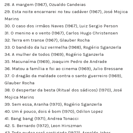
28. A margem (1967), Ozualdo Candeias
29. Esta noite encarnarei no teu cadáver (1967), José Mojica
Marins
30. O caso dos irmãos Naves (1967), Luiz Sergio Person
31. O menino e o vento (1967), Carlos Hugo Christensen
32. Terra em transe (1967), Glauber Rocha
33. O bandido da luz vermelha (1968), Rogério Sganzerla
34. A mulher de todos (1969), Rogério Sganzerla
35. Macunaíma (1969), Joaquim Pedro de Andrade
36. Matou a família e foi ao cinema (1969), Julio Bressane
37. O dragão da maldade contra o santo guerreiro (1969),
Glauber Rocha
38. O despertar da besta (Ritual dos sádicos) (1970), José
Mojica Marins
39. Sem essa, Aranha (1970), Rogério Sganzerla
40. Um é pouco, dois é bom (1970), Odilon Lopez
41. Bang bang (1971), Andrea Tonacci
42. S. Bernardo (1972), Leon Hirszman
43. Toda nudez será castigada (1972), Arnaldo Jabor