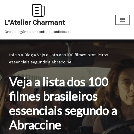
Pular
L’Atelier Charmant
para
o
Onde elegância encontra autenticidade.
conteúdo
Início
»
Blog
»
Veja a lista dos 100 filmes brasileiros
essenciais segundo a Abraccine
Veja a lista dos 100
filmes brasileiros
essenciais segundo a
Abraccine