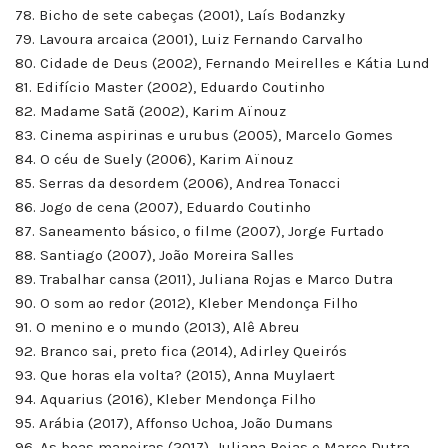
78. Bicho de sete cabeças (2001), Laís Bodanzky
79. Lavoura arcaica (2001), Luiz Fernando Carvalho
80. Cidade de Deus (2002), Fernando Meirelles e Kátia Lund
81. Edifício Master (2002), Eduardo Coutinho
82. Madame Satã (2002), Karim Aïnouz
83. Cinema aspirinas e urubus (2005), Marcelo Gomes
84. O céu de Suely (2006), Karim Aïnouz
85. Serras da desordem (2006), Andrea Tonacci
86. Jogo de cena (2007), Eduardo Coutinho
87. Saneamento básico, o filme (2007), Jorge Furtado
88. Santiago (2007), João Moreira Salles
89. Trabalhar cansa (2011), Juliana Rojas e Marco Dutra
90. O som ao redor (2012), Kleber Mendonça Filho
91. O menino e o mundo (2013), Alê Abreu
92. Branco sai, preto fica (2014), Adirley Queirós
93. Que horas ela volta? (2015), Anna Muylaert
94. Aquarius (2016), Kleber Mendonça Filho
95. Arábia (2017), Affonso Uchoa, João Dumans
96. As boas maneiras (2017), Juliana Rojas e Marco Dutra