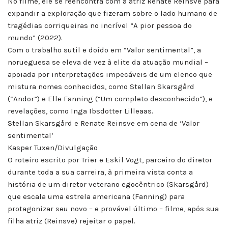
No filme, ele se reencontra com a atriz Renate Reinsve para
expandir a exploração que fizeram sobre o lado humano de
tragédias corriqueiras no incrível “A pior pessoa do
mundo” (2022).
Com o trabalho sutil e doído em “Valor sentimental”, a
norueguesa se eleva de vez à elite da atuação mundial –
apoiada por interpretações impecáveis de um elenco que
mistura nomes conhecidos, como Stellan Skarsgård
(“Andor”) e Elle Fanning (“Um completo desconhecido”), e
revelações, como Inga Ibsdotter Lilleaas.
Stellan Skarsgård e Renate Reinsve em cena de ‘Valor
sentimental’
Kasper Tuxen/Divulgação
O roteiro escrito por Trier e Eskil Vogt, parceiro do diretor
durante toda a sua carreira, à primeira vista conta a
história de um diretor veterano egocêntrico (Skarsgård)
que escala uma estrela americana (Fanning) para
protagonizar seu novo – e provável último – filme, após sua
filha atriz (Reinsve) rejeitar o papel.