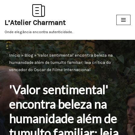
Pular
L’Atelier Charmant
para
o
Onde elegância encontra autenticidade.
conteúdo
Início
»
Blog
»
'Valor sentimental' encontra beleza na
humanidade além de tumulto familiar; leia crítica do
vencedor do Oscar de Filme Internacional
'Valor sentimental'
encontra beleza na
humanidade além de
tumulto familiar; leia