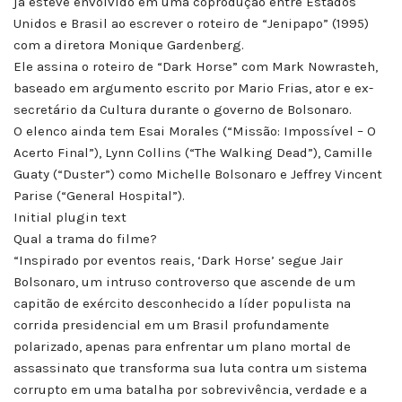
já esteve envolvido em uma coprodução entre Estados
Unidos e Brasil ao escrever o roteiro de “Jenipapo” (1995)
com a diretora Monique Gardenberg.
Ele assina o roteiro de “Dark Horse” com Mark Nowrasteh,
baseado em argumento escrito por Mario Frias, ator e ex-
secretário da Cultura durante o governo de Bolsonaro.
O elenco ainda tem Esai Morales (“Missão: Impossível – O
Acerto Final”), Lynn Collins (“The Walking Dead”), Camille
Guaty (“Duster”) como Michelle Bolsonaro e Jeffrey Vincent
Parise (“General Hospital”).
Initial plugin text
Qual a trama do filme?
“Inspirado por eventos reais, ‘Dark Horse’ segue Jair
Bolsonaro, um intruso controverso que ascende de um
capitão de exército desconhecido a líder populista na
corrida presidencial em um Brasil profundamente
polarizado, apenas para enfrentar um plano mortal de
assassinato que transforma sua luta contra um sistema
corrupto em uma batalha por sobrevivência, verdade e a