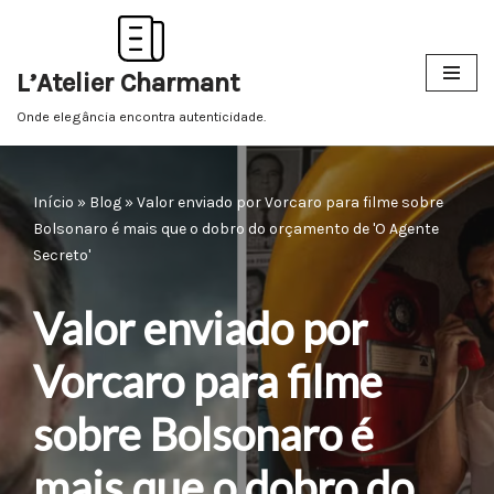
Pular
L’Atelier Charmant
para
o
Onde elegância encontra autenticidade.
conteúdo
Início
»
Blog
»
Valor enviado por Vorcaro para filme sobre
Bolsonaro é mais que o dobro do orçamento de 'O Agente
Secreto'
Valor enviado por
Vorcaro para filme
sobre Bolsonaro é
mais que o dobro do