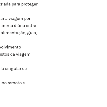
criada para proteger
var a viagem por
ínima diária entre
 alimentação, guia,
nvolvimento
custos da viagem
o singular de
tino remoto e