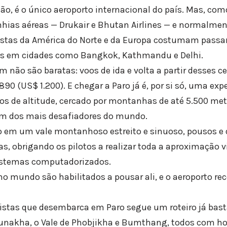
ão, é o único aeroporto internacional do país. Mas, com
ias aéreas — Drukair e Bhutan Airlines — e normalment
uristas da América do Norte e da Europa costumam passar
as em cidades como Bangkok, Kathmandu e Delhi.
não são baratas: voos de ida e volta a partir desses c
0 (US$ 1.200). E chegar a Paro já é, por si só, uma exp
os de altitude, cercado por montanhas de até 5.500 metr
um dos mais desafiadores do mundo.
o em um vale montanhoso estreito e sinuoso, pousos e
as, obrigando os pilotos a realizar toda a aproximação
sistemas computadorizados.
no mundo são habilitados a pousar ali, e o aeroporto r
ristas que desembarca em Paro segue um roteiro já bas
unakha, o Vale de Phobjikha e Bumthang, todos com hot