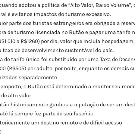
quando adotou a política de “Alto Valor, Baixo Volume”, 
ral e evitar os impactos do turismo excessivo.
or parte dos turistas estrangeiros era obrigada a reser
a de turismo licenciada no Butão e pagar uma tarifa m
$1.010 a R$1260) por dia, valor que incluía hospedagem,
 a taxa de desenvolvimento sustentável do país.
a de tarifa única foi substituído por uma Taxa de Dese
00 (R$505) por adulto, por noite, enquanto os demais 
nizados separadamente.
roporto, o Butão está determinado a manter seu model
de alto valor.
utão historicamente ganhou a reputação de ser um des
até lá sempre fez parte de seu fascínio.
toricamente um destino remoto e de difícil acesso
C