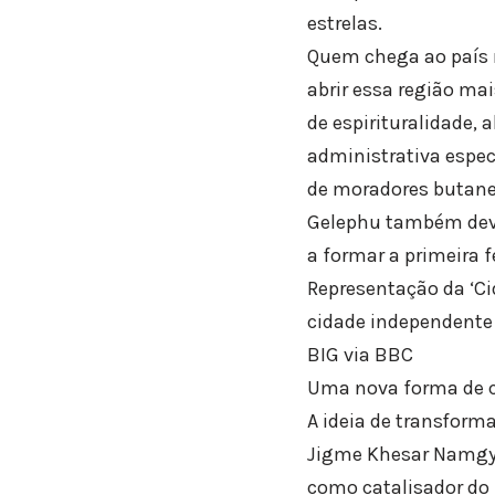
estrelas.
Quem chega ao país r
abrir essa região ma
de espirituralidade,
administrativa espec
de moradores butanes
Gelephu também deve
a formar a primeira fe
Representação da ‘C
cidade independente 
BIG via BBC
Uma nova forma de 
A ideia de transform
Jigme Khesar Namgy
como catalisador do 