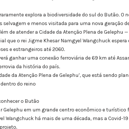
aramente explora a biodiversidade do sul do Butão. O n
is selvagem e menos visitada para uma nova geração d
 além de atender a Cidade da Atenção Plena de Gelephu 
ial que o rei Jigme Khesar Namgyel Wangchuck espera 
es e estrangeiros até 2060.
rá ganhar uma conexão ferroviária de 69 km até Assam
rrovia da história do país.
idade da Atenção Plena de Gelephu’, que está sendo pl
dentro do reino
conhecer o Butão
ar Gelephu em um grande centro econômico e turístico fo
el Wangchuck há mais de uma década, mas a Covid-19
projeto.