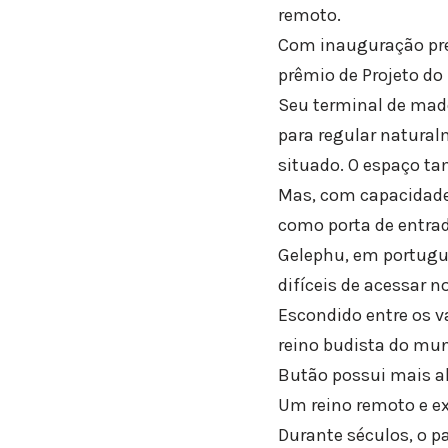
remoto.
Com inauguração prev
prêmio de Projeto do
Seu terminal de mad
para regular natura
situado. O espaço t
Mas, com capacidade p
como porta de entrad
Gelephu, em portuguê
difíceis de acessar 
Escondido entre os 
reino budista do mun
Butão possui mais a
Um reino remoto e ex
Durante séculos, o p