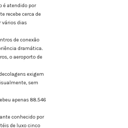
o é atendido por
e recebe cerca de
 vários dias
entros de conexão
eriência dramática.
os, o aeroporto de
 decolagens exigem
 visualmente, sem
ecebeu apenas 88.546
tante conhecido por
éis de luxo cinco