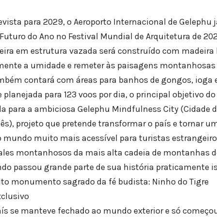
ista para 2029, o Aeroporto Internacional de Gelephu 
 Futuro do Ano no Festival Mundial de Arquitetura de 202
eira em estrutura vazada será construído com madeira 
lmente a umidade e remeter às paisagens montanhosas 
ambém contará com áreas para banhos de gongos, ioga 
lanejada para 123 voos por dia, o principal objetivo do 
a para a ambiciosa Gelephu Mindfulness City (Cidade d
s), projeto que pretende transformar o país e tornar u
no mundo muito mais acessível para turistas estrangeiro
vales montanhosos da mais alta cadeia de montanhas do
do passou grande parte de sua história praticamente i
lto monumento sagrado da fé budista: Ninho do Tigre
clusivo
aís se manteve fechado ao mundo exterior e só começou