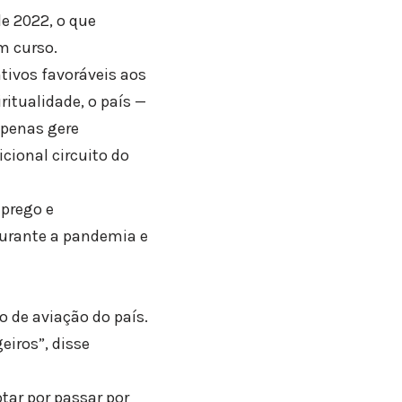
e 2022, o que
m curso.
tivos favoráveis aos
itualidade, o país —
apenas gere
cional circuito do
mprego e
durante a pandemia e
o de aviação do país.
iros”, disse
tar por passar por