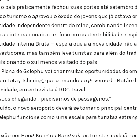
o país praticamente fechou suas portas até setembro d
 do turismo e agravou o êxodo de jovens que já estava e
idade independente dentro do reino, combinando incen
as internacionais com foco em sustentabilidade e espir
cidade Interna Bruta — espera que a a nova cidade não 
vestidores, mas também leve turistas para além do tradi
lsionando o sul menos visitado do país.
 Plena de Gelephu vai criar muitas oportunidades de e
mou Lotay Tshering, que comandou o governo do Butão 
cidade, em entrevista à BBC Travel.
voos chegando… precisamos de passageiros.”
ído, o novo aeroporto deverá se tornar o principal centr
elephu funcione como uma escala para turistas estrange
exão por Hong Kong ou Bangkok, os turistas poderão op