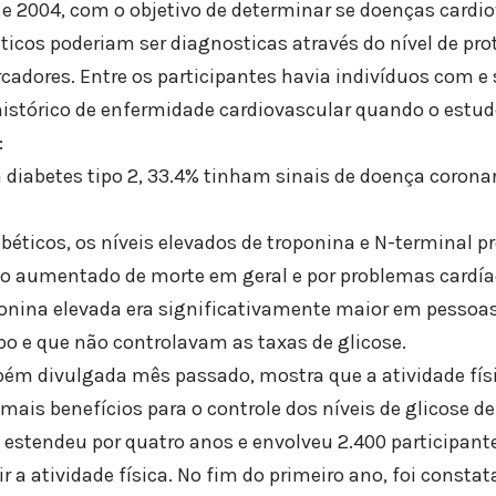
 e 2004, com o objetivo de determinar se doenças cardi
icos poderiam ser diagnosticas através do nível de pro
dores. Entre os participantes havia indivíduos com e s
tórico de enfermidade cardiovascular quando o estudo 
:
 diabetes tipo 2, 33.4% tinham sinais de doença corona
abéticos, os níveis elevados de troponina e N-terminal 
co aumentado de morte em geral e por problemas cardía
ponina elevada era significativamente maior em pessoa
 e que não controlavam as taxas de glicose.
ém divulgada mês passado, mostra que a atividade físi
 mais benefícios para o controle dos níveis de glicose 
e estendeu por quatro anos e envolveu 2.400 participa
r a atividade física. No fim do primeiro ano, foi consta