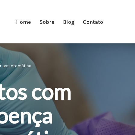
Home
Sobre
Blog
Contato
r assintomática
tos com
doença