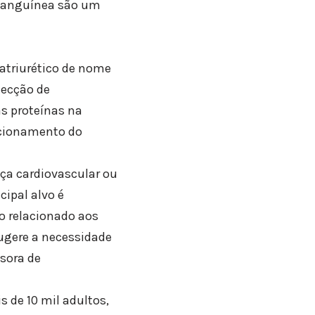
 sanguínea são um
natriurético de nome
tecção de
s proteínas na
ncionamento do
ça cardiovascular ou
ipal alvo é
o relacionado aos
ugere a necessidade
ssora de
 de 10 mil adultos,