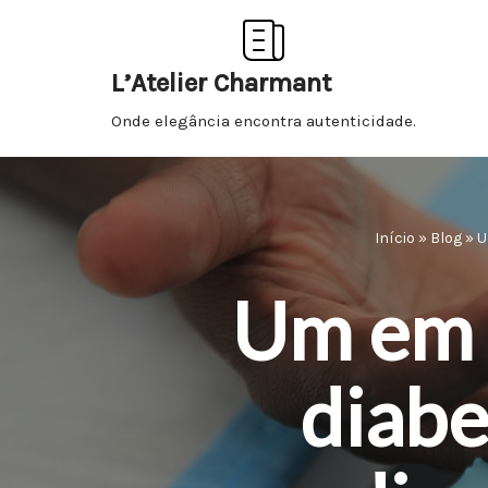
Pular
L’Atelier Charmant
para
Onde elegância encontra autenticidade.
o
conteúdo
Início
»
Blog
»
U
Um em 
diabe