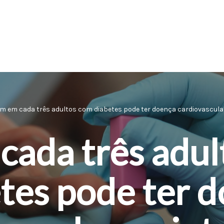
m em cada três adultos com diabetes pode ter doença cardiovascula
cada três adul
tes pode ter 