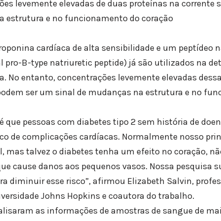
ções levemente elevadas de duas proteínas na corrente
a estrutura e no funcionamento do coração
troponina cardíaca de alta sensibilidade e um peptídeo 
pro-B-type natriuretic peptide) já são utilizados na de
ca. No entanto, concentrações levemente elevadas dessa
podem ser um sinal de mudanças na estrutura e no fu
 que pessoas com diabetes tipo 2 sem história de doen
sco de complicações cardíacas. Normalmente nosso princ
l, mas talvez o diabetes tenha um efeito no coração, nã
, que cause danos aos pequenos vasos. Nossa pesquisa s
ra diminuir esse risco”, afirmou Elizabeth Salvin, profe
versidade Johns Hopkins e coautora do trabalho.
lisaram as informações de amostras de sangue de mais