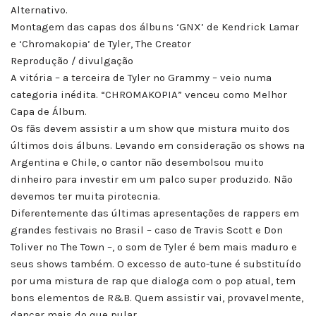
Alternativo.
Montagem das capas dos álbuns ‘GNX’ de Kendrick Lamar
e ‘Chromakopia’ de Tyler, The Creator
Reprodução / divulgação
A vitória – a terceira de Tyler no Grammy – veio numa
categoria inédita. “CHROMAKOPIA” venceu como Melhor
Capa de Álbum.
Os fãs devem assistir a um show que mistura muito dos
últimos dois álbuns. Levando em consideração os shows na
Argentina e Chile, o cantor não desembolsou muito
dinheiro para investir em um palco super produzido. Não
devemos ter muita pirotecnia.
Diferentemente das últimas apresentações de rappers em
grandes festivais no Brasil – caso de Travis Scott e Don
Toliver no The Town –, o som de Tyler é bem mais maduro e
seus shows também. O excesso de auto-tune é substituído
por uma mistura de rap que dialoga com o pop atual, tem
bons elementos de R&B. Quem assistir vai, provavelmente,
dançar mais do que pular.