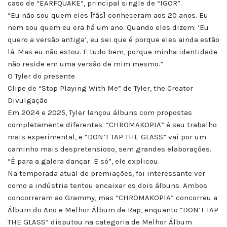
caso de “EARFQUAKE”, principal single de “IGOR”.
“Eu não sou quem eles [fãs] conheceram aos 20 anos. Eu
nem sou quem eu era há um ano. Quando eles dizem: ‘Eu
quero a versão antiga’, eu sei que é porque eles ainda estão
lá. Mas eu não estou. E tudo bem, porque minha identidade
não reside em uma versão de mim mesmo.”
O Tyler do presente
Clipe de “Stop Playing With Me” de Tyler, the Creator
Divulgação
Em 2024 e 2025, Tyler lançou álbuns com propostas
completamente diferentes. “CHROMAKOPIA” é seu trabalho
mais experimental, e “DON’T TAP THE GLASS” vai por um
caminho mais despretensioso, sem grandes elaborações.
“É para a galera dançar. E só”, ele explicou.
Na temporada atual de premiações, foi interessante ver
como a indústria tentou encaixar os dois álbuns. Ambos
concorreram ao Grammy, mas “CHROMAKOPIA” concorreu a
Álbum do Ano e Melhor Álbum de Rap, enquanto “DON’T TAP
THE GLASS” disputou na categoria de Melhor Álbum