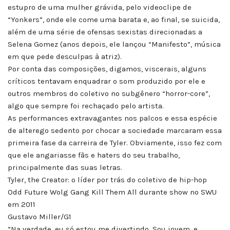
estupro de uma mulher grávida, pelo videoclipe de
“Yonkers”, onde ele come uma barata e, ao final, se suicida,
além de uma série de ofensas sexistas direcionadas a
Selena Gomez (anos depois, ele lançou “Manifesto”, música
em que pede desculpas à atriz).
Por conta das composições, digamos, viscerais, alguns
críticos tentavam enquadrar o som produzido por ele e
outros membros do coletivo no subgênero “horror-core”,
algo que sempre foi rechaçado pelo artista.
As performances extravagantes nos palcos e essa espécie
de alterego sedento por chocar a sociedade marcaram essa
primeira fase da carreira de Tyler. Obviamente, isso fez com
que ele angariasse fãs e haters do seu trabalho,
principalmente das suas letras.
Tyler, the Creator: o líder por trás do coletivo de hip-hop
Odd Future Wolg Gang Kill Them All durante show no SWU
em 2011
Gustavo Miller/G1
“Na verdade, eu só estou me divertindo. Sou jovem, e