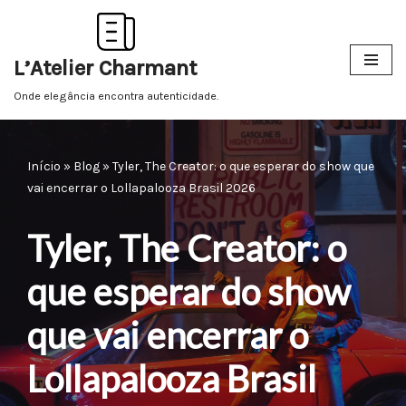
Pular
L’Atelier Charmant
para
o
Onde elegância encontra autenticidade.
conteúdo
Início
»
Blog
»
Tyler, The Creator: o que esperar do show que
vai encerrar o Lollapalooza Brasil 2026
Tyler, The Creator: o
que esperar do show
que vai encerrar o
Lollapalooza Brasil