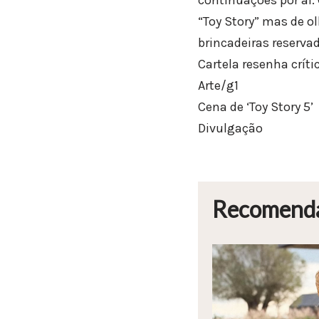
“Toy Story” mas de o
brincadeiras reserva
Cartela resenha críti
Arte/g1
Cena de ‘Toy Story 5’
Divulgação
Recomend