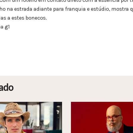
lho na estrada adiante para franquia e estúdio, mostra
das a estes bonecos.
ca g1
ado