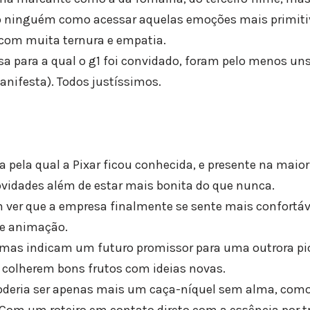
 ninguém como acessar aquelas emoções mais primitiv
 com muita ternura e empatia.
a para a qual o g1 foi convidado, foram pelo menos u
nifesta). Todos justíssimos.
pela qual a Pixar ficou conhecida, e presente na maior 
ovidades além de estar mais bonita do que nunca.
m ver que a empresa finalmente se sente mais confortáv
de animação.
 mas indicam um futuro promissor para uma outrora pio
 colherem bons frutos com ideias novas.
poderia ser apenas mais um caça-níquel sem alma, com
 Com um roteiro em contato direto com a essência por t