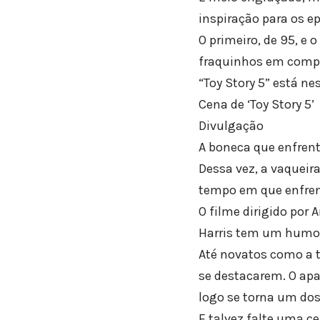
inspiração para os e
O primeiro, de 95, e 
fraquinhos em compa
“Toy Story 5” está nes
Cena de ‘Toy Story 5’
Divulgação
A boneca que enfrent
Dessa vez, a vaqueir
tempo em que enfrent
O filme dirigido por
Harris tem um humor 
Até novatos como a t
se destacarem. O apa
logo se torna um do
E talvez falte uma c