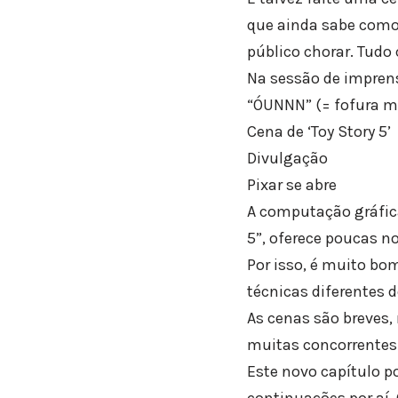
que ainda sabe como
público chorar. Tudo
Na sessão de imprens
“ÓUNNN” (= fofura ma
Cena de ‘Toy Story 5’
Divulgação
Pixar se abre
A computação gráfica 
5”, oferece poucas n
Por isso, é muito bo
técnicas diferentes 
As cenas são breves,
muitas concorrentes
Este novo capítulo 
continuações por aí.