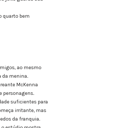
 o quarto bem
r amigos, ao mesmo
a da menina.
streante McKenna
de personagens.
dade suficientes para
omeça irritante, mas
edos da franquia.
s o estúdio mostra