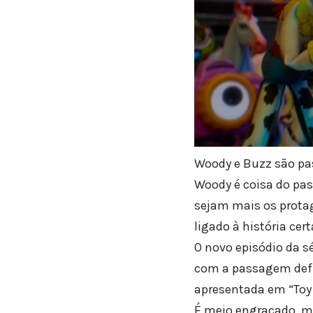
Woody e Buzz são pas
Woody é coisa do pas
sejam mais os protag
ligado à história cer
O novo episódio da sé
com a passagem defin
apresentada em “Toy 
É meio engraçado, ma