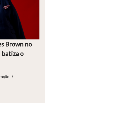
es Brown no
 batiza o
ração