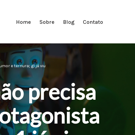
Home
Sobre
Blog
Contato
mor e ternura; g1 já viu
não precisa
otagonista