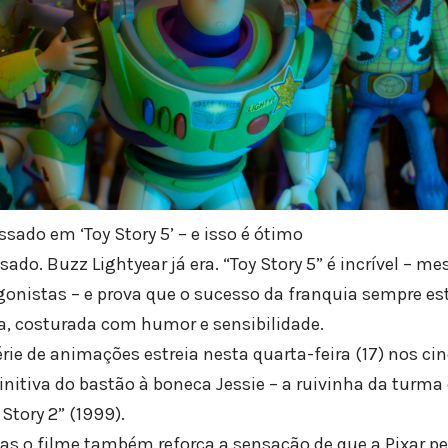
sado em ‘Toy Story 5’ – e isso é ótimo
sado. Buzz Lightyear já era. “Toy Story 5” é incrível –
onistas – e prova que o sucesso da franquia sempre e
ta, costurada com humor e sensibilidade.
rie de animações estreia nesta quarta-feira (17) nos ci
itiva do bastão à boneca Jessie – a ruivinha da turma
Story 2” (1999).
s o filme também reforça a sensação de que a Pixar pe