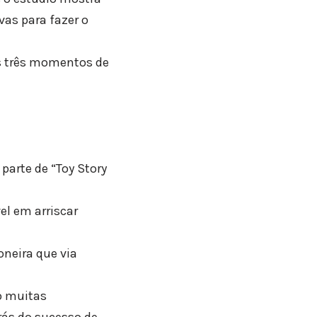
as para fazer o
ns três momentos de
parte de “Toy Story
el em arriscar
neira que via
o muitas
rás do sucesso de