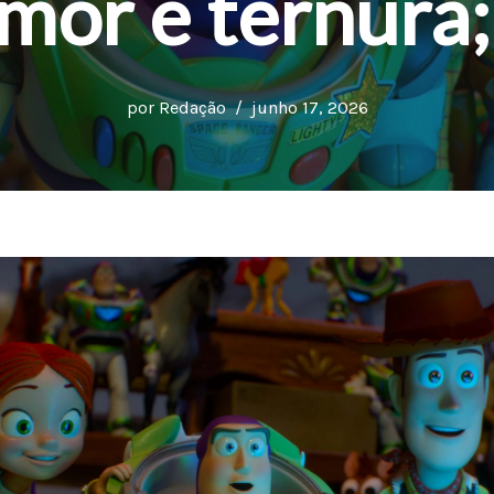
mor e ternura; 
por
Redação
junho 17, 2026