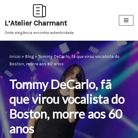
Pular
L’Atelier Charmant
para
o
Onde elegância encontra autenticidade.
conteúdo
Início
»
Blog
»
Tommy DeCarlo, fã que virou vocalista do
Boston, morre aos 60 anos
Tommy DeCarlo, fã
que virou vocalista do
Boston, morre aos 60
anos