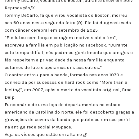
Tommy DeCarlo, vocalista do Boston, durante show em 2017
Reprodução/X
Tommy DeCarlo, fã que virou vocalista do Boston, morreu
aos 60 anos nesta segunda-feira (9). Ele foi diagnosticado
com câncer cerebral em setembro de 2025.
“Ele lutou com força e coragem incríveis até o fim”,
escreveu a família em publicação no Facebook. “Durante
este tempo difícil, nós pedimos gentilmente que amigos e
fãs respeitem a privacidade da nossa família enquanto
estamos de luto e apoiamos uns aos outros.”
O cantor entrou para a banda, formada nos anos 1970 e
conhecida por sucessos de hard rock como “More than a
feeling”, em 2007, após a morte do vocalista original, Brad
Delp.
Funcionário de uma loja de departamentos no estado
americano da Carolina do Norte, ele foi descoberto graças a
gravações de covers da banda que publicou em seu perfil
na antiga rede social MySpace.
Veja os vídeos que estão em alta no g1