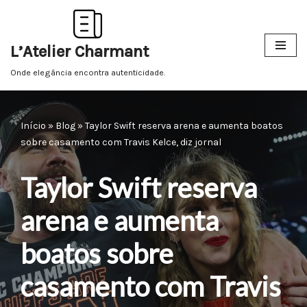
Pular
L’Atelier Charmant
para
o
Onde elegância encontra autenticidade.
conteúdo
Início
»
Blog
»
Taylor Swift reserva arena e aumenta boatos
sobre casamento com Travis Kelce, diz jornal
Taylor Swift reserva
arena e aumenta
boatos sobre
casamento com Travis