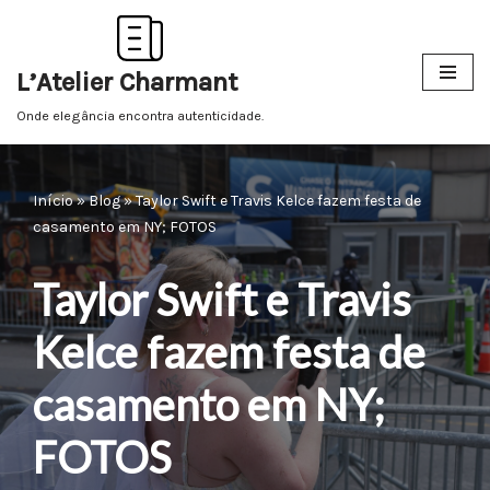
Pular
L’Atelier Charmant
para
o
Onde elegância encontra autenticidade.
conteúdo
Início
»
Blog
»
Taylor Swift e Travis Kelce fazem festa de
casamento em NY; FOTOS
Taylor Swift e Travis
Kelce fazem festa de
casamento em NY;
FOTOS