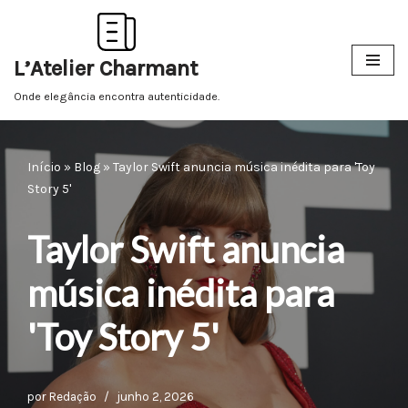
Pular
L’Atelier Charmant
para
o
Onde elegância encontra autenticidade.
conteúdo
Início
»
Blog
»
Taylor Swift anuncia música inédita para 'Toy
Story 5'
Taylor Swift anuncia
música inédita para
'Toy Story 5'
por
Redação
junho 2, 2026