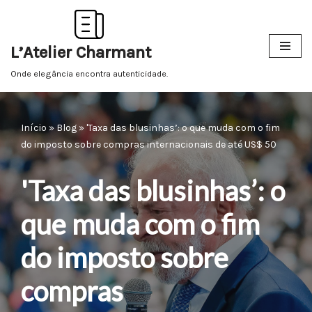
Pular
L’Atelier Charmant
para
o
Onde elegância encontra autenticidade.
conteúdo
Início
»
Blog
»
'Taxa das blusinhas’: o que muda com o fim
do imposto sobre compras internacionais de até US$ 50
'Taxa das blusinhas’: o
que muda com o fim
do imposto sobre
compras