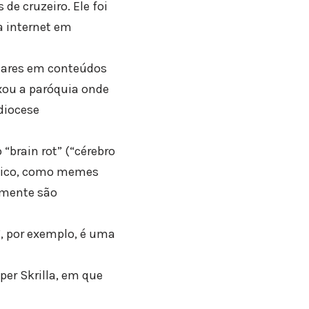
de cruzeiro. Ele foi
 internet em
lares em conteúdos
ixou a paróquia onde
diocese
“brain rot” (“cérebro
cífico, como memes
amente são
”, por exemplo, é uma
per Skrilla, em que