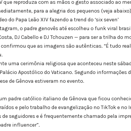
IV que reproduza com as mãos o gesto associado ao me
mediatamente, para a alegria dos pequenos (veja abaixo)
deo do Papa Leão XIV fazendo a trend do ‘six seven’
tagram, o padre genovês até escolheu o funk viral brasil
osta, DJ Cabello e DJ Tchouzen — para ser a trilha do 
re confirmou que as imagens são autênticas. “É tudo rea
u.
rante uma cerimônia religiosa que aconteceu neste sába
Palácio Apostólico do Vaticano. Segundo informações d
ocese de Gênova estiveram no evento.
 um padre católico italiano de Gênova que ficou conheci
raídos e pelo trabalho de evangelização no TikTok e no
s de seguidores e é frequentemente chamado pela impre
padre influencer”.