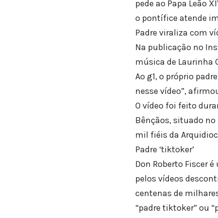
pede ao Papa Leão X
o pontífice atende i
Padre viraliza com ví
Na publicação no Ins
música de Laurinha C
Ao g1, o próprio pad
nesse vídeo”, afirmo
O vídeo foi feito du
Bênçãos, situado no 
mil fiéis da Arquidi
Padre ‘tiktoker’
Don Roberto Fiscer é
pelos vídeos descont
centenas de milhare
“padre tiktoker” ou “