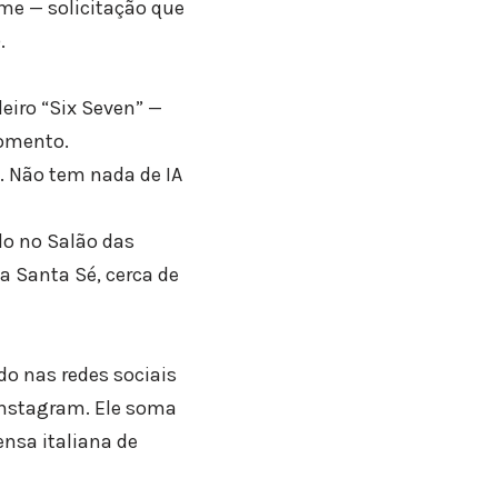
me — solicitação que
.
eiro “Six Seven” —
momento.
l. Não tem nada de IA
do no Salão das
a Santa Sé, cerca de
do nas redes sociais
 Instagram. Ele soma
nsa italiana de