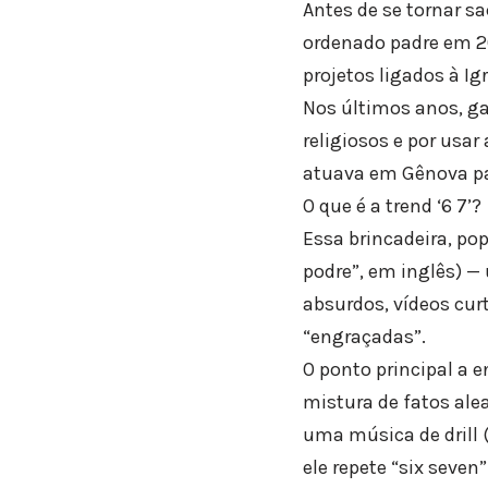
Antes de se tornar sa
ordenado padre em 2
projetos ligados à Igr
Nos últimos anos, g
religiosos e por usar
atuava em Gênova pa
O que é a trend ‘6 7’?
Essa brincadeira, pop
podre”, em inglês) —
absurdos, vídeos cur
“engraçadas”.
O ponto principal a 
mistura de fatos alea
uma música de drill 
ele repete “six seve