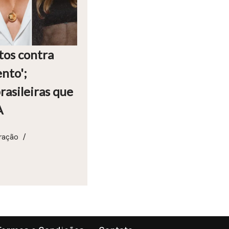
tos contra
nto';
asileiras que
A
ração