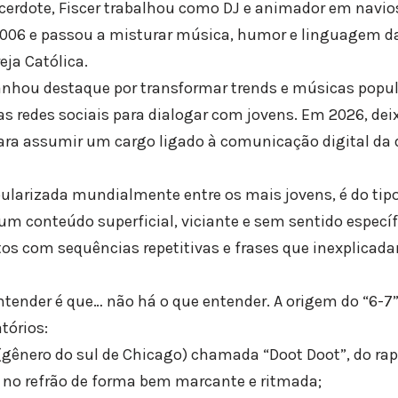
cerdote, Fiscer trabalhou como DJ e animador em navios 
006 e passou a misturar música, humor e linguagem da
eja Católica.
anhou destaque por transformar trends e músicas popu
 as redes sociais para dialogar com jovens. Em 2026, de
ra assumir um cargo ligado à comunicação digital da 
ularizada mundialmente entre os mais jovens, é do tipo 
 um conteúdo superficial, viciante e sem sentido espe
tos com sequências repetitivas e frases que inexplicad
entender é que… não há o que entender. A origem do “6-7
tórios:
(gênero do sul de Chicago) chamada “Doot Doot”, do rap
n” no refrão de forma bem marcante e ritmada;