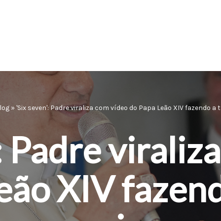
log
»
'Six seven': Padre viraliza com vídeo do Papa Leão XIV fazendo a t
: Padre virali
eão XIV fazend