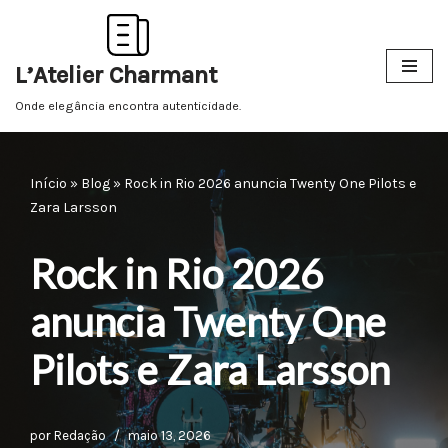
Pular
L’Atelier Charmant
para
o
Onde elegância encontra autenticidade.
conteúdo
Início
»
Blog
»
Rock in Rio 2026 anuncia Twenty One Pilots e
Zara Larsson
Rock in Rio 2026
anuncia Twenty One
Pilots e Zara Larsson
por
Redação
maio 13, 2026