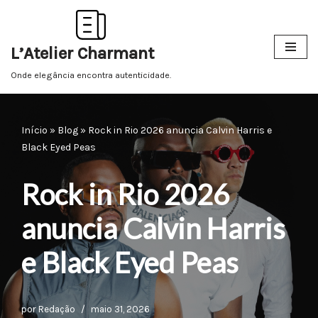
Pular
L’Atelier Charmant
para
o
Onde elegância encontra autenticidade.
conteúdo
Início
»
Blog
»
Rock in Rio 2026 anuncia Calvin Harris e
Black Eyed Peas
Rock in Rio 2026
anuncia Calvin Harris
e Black Eyed Peas
por
Redação
maio 31, 2026