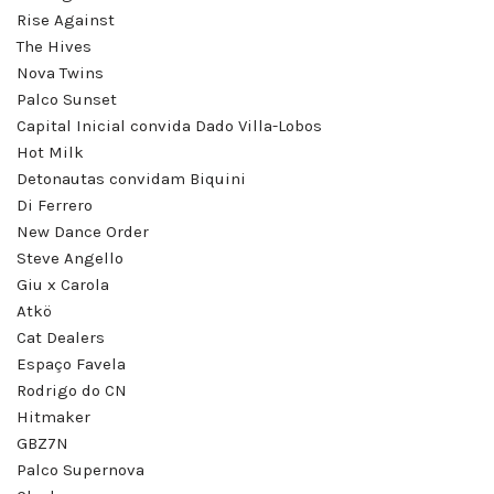
Rise Against
The Hives
Nova Twins
Palco Sunset
Capital Inicial convida Dado Villa-Lobos
Hot Milk
Detonautas convidam Biquini
Di Ferrero
New Dance Order
Steve Angello
Giu x Carola
Atkö
Cat Dealers
Espaço Favela
Rodrigo do CN
Hitmaker
GBZ7N
Palco Supernova