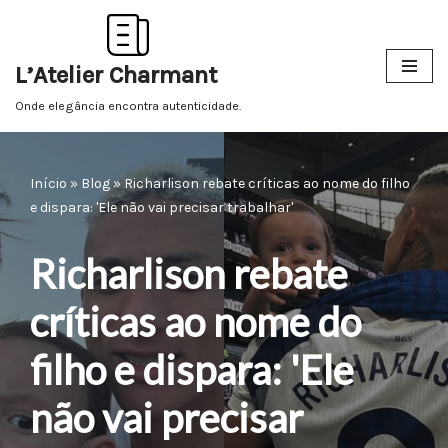
Pular
L’Atelier Charmant
para
o
Onde elegância encontra autenticidade.
conteúdo
Início
»
Blog
»
Richarlison rebate críticas ao nome do filho
e dispara: 'Ele não vai precisar trabalhar'
Richarlison rebate
críticas ao nome do
filho e dispara: 'Ele
não vai precisar