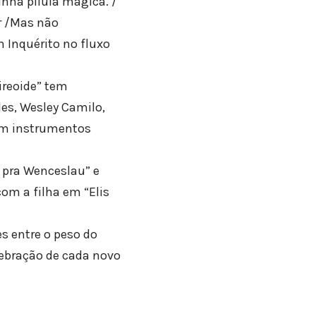
inha pílula mágica. /
ar /Mas não
 Inquérito no fluxo
ireoide” tem
es, Wesley Camilo,
com instrumentos
 pra Wenceslau” e
om a filha em “Elis
s entre o peso do
elebração de cada novo