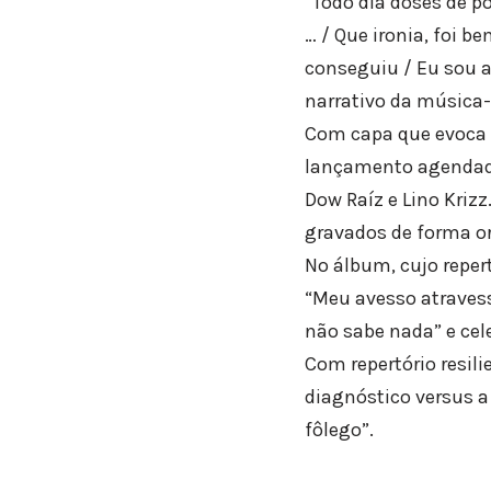
“Todo dia doses de p
… / Que ironia, foi b
conseguiu / Eu sou a
narrativo da música-t
Com capa que evoca u
lançamento agendado 
Dow Raíz e Lino Kriz
gravados de forma o
No álbum, cujo reper
“Meu avesso atravess
não sabe nada” e cele
Com repertório resil
diagnóstico versus a 
fôlego”.