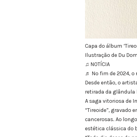
Capa do álbum ‘Tireoi
Ilustração de Du Domi
♫ NOTÍCIA
♬ No fim de 2024, o 
Desde então, o artis
retirada da glândula
A saga vitoriosa de I
“Tireoide”, gravado e
cancerosas. Ao long
estética clássica do 