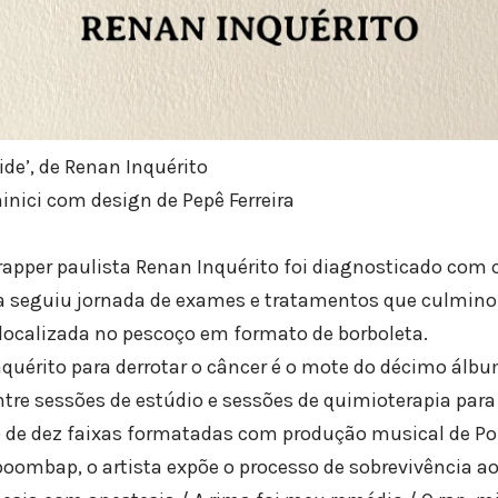
de’, de Renan Inquérito
nici com design de Pepê Ferreira
rapper paulista Renan Inquérito foi diagnosticado com c
ta seguiu jornada de exames e tratamentos que culmino
 localizada no pescoço em formato de borboleta.
nquérito para derrotar o câncer é o mote do décimo álbu
ntre sessões de estúdio e sessões de quimioterapia para
o de dez faixas formatadas com produção musical de P
boombap, o artista expõe o processo de sobrevivência ao