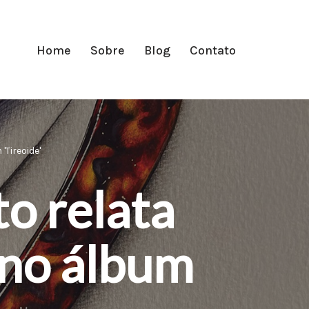
Home
Sobre
Blog
Contato
Tireoide'
o relata
 no álbum