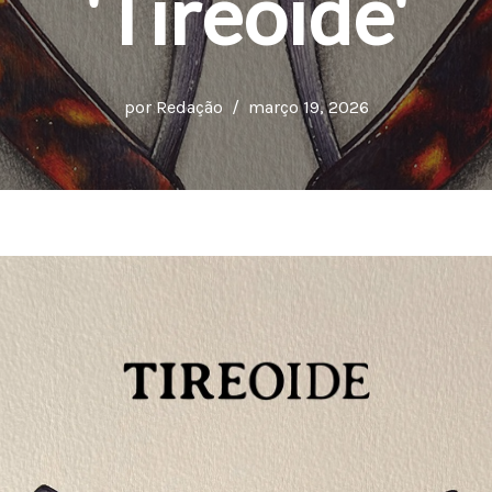
'Tireoide'
por
Redação
março 19, 2026