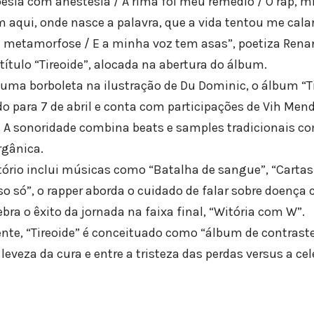
oesia com anestesia / A rima foi meu remédio / O rap, m
em aqui, onde nasce a palavra, que a vida tentou me cal
 metamorfose / E a minha voz tem asas”, poetiza Renan
ítulo “Tireoide”, alocada na abertura do álbum.
ma borboleta na ilustração de Du Dominic, o álbum “T
para 7 de abril e conta com participações de Vih Mend
z. A sonoridade combina beats e samples tradicionais 
rgânica.
tório inclui músicas como “Batalha de sangue”, “Cartas
o só”, o rapper aborda o cuidado de falar sobre doença c
bra o êxito da jornada na faixa final, “Witória com W”.
iente, “Tireoide” é conceituado como “álbum de contraste
leveza da cura e entre a tristeza das perdas versus a c