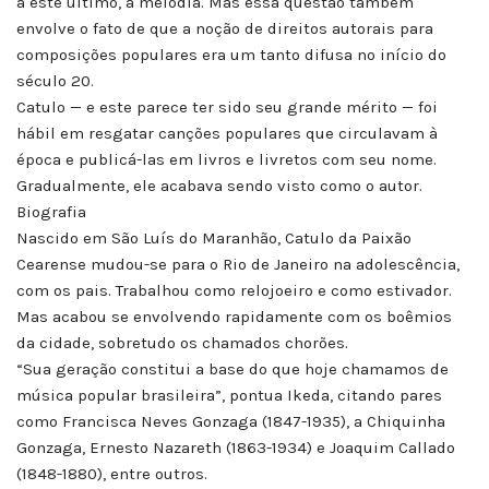
a este último, a melodia. Mas essa questão também
envolve o fato de que a noção de direitos autorais para
composições populares era um tanto difusa no início do
século 20.
Catulo — e este parece ter sido seu grande mérito — foi
hábil em resgatar canções populares que circulavam à
época e publicá-las em livros e livretos com seu nome.
Gradualmente, ele acabava sendo visto como o autor.
Biografia
Nascido em São Luís do Maranhão, Catulo da Paixão
Cearense mudou-se para o Rio de Janeiro na adolescência,
com os pais. Trabalhou como relojoeiro e como estivador.
Mas acabou se envolvendo rapidamente com os boêmios
da cidade, sobretudo os chamados chorões.
“Sua geração constitui a base do que hoje chamamos de
música popular brasileira”, pontua Ikeda, citando pares
como Francisca Neves Gonzaga (1847-1935), a Chiquinha
Gonzaga, Ernesto Nazareth (1863-1934) e Joaquim Callado
(1848-1880), entre outros.