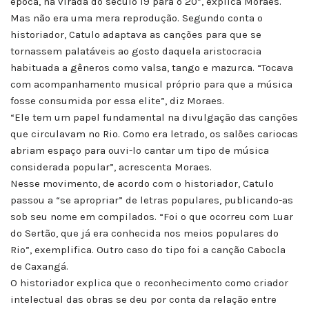
época, na virada do século 19 para o 20”, explica Moraes.
Mas não era uma mera reprodução. Segundo conta o
historiador, Catulo adaptava as canções para que se
tornassem palatáveis ao gosto daquela aristocracia
habituada a gêneros como valsa, tango e mazurca. “Tocava
com acompanhamento musical próprio para que a música
fosse consumida por essa elite”, diz Moraes.
“Ele tem um papel fundamental na divulgação das canções
que circulavam no Rio. Como era letrado, os salões cariocas
abriam espaço para ouvi-lo cantar um tipo de música
considerada popular”, acrescenta Moraes.
Nesse movimento, de acordo com o historiador, Catulo
passou a “se apropriar” de letras populares, publicando-as
sob seu nome em compilados. “Foi o que ocorreu com Luar
do Sertão, que já era conhecida nos meios populares do
Rio”, exemplifica. Outro caso do tipo foi a canção Cabocla
de Caxangá.
O historiador explica que o reconhecimento como criador
intelectual das obras se deu por conta da relação entre