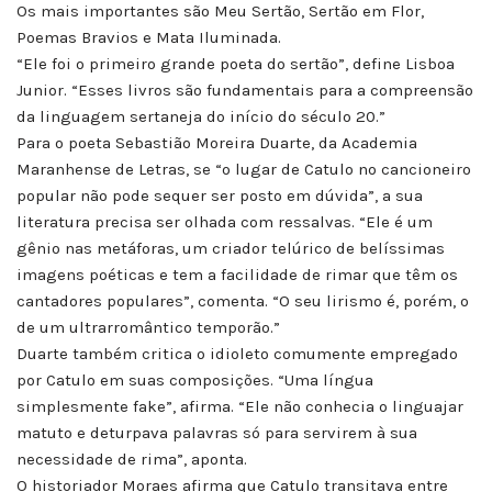
Os mais importantes são Meu Sertão, Sertão em Flor,
Poemas Bravios e Mata Iluminada.
“Ele foi o primeiro grande poeta do sertão”, define Lisboa
Junior. “Esses livros são fundamentais para a compreensão
da linguagem sertaneja do início do século 20.”
Para o poeta Sebastião Moreira Duarte, da Academia
Maranhense de Letras, se “o lugar de Catulo no cancioneiro
popular não pode sequer ser posto em dúvida”, a sua
literatura precisa ser olhada com ressalvas. “Ele é um
gênio nas metáforas, um criador telúrico de belíssimas
imagens poéticas e tem a facilidade de rimar que têm os
cantadores populares”, comenta. “O seu lirismo é, porém, o
de um ultrarromântico temporão.”
Duarte também critica o idioleto comumente empregado
por Catulo em suas composições. “Uma língua
simplesmente fake”, afirma. “Ele não conhecia o linguajar
matuto e deturpava palavras só para servirem à sua
necessidade de rima”, aponta.
O historiador Moraes afirma que Catulo transitava entre