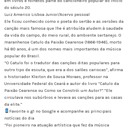
em livros e folhetos parte do cancioneiro popular do início
do século 20.
Luiz Americo Lisboa Junior/Acervo pessoal
Ele ficou conhecido como o poeta do sertão e as versões da
canção mais famosa que lhe é atribuída aludem à saudade
da vida do campo, do meio rural, do ambiente sertanejo. O
maranhense Catulo da Paixão Cearense (1866-1946), morto
há 80 anos, é um dos nomes mais importantes da música
popular do Brasil.
“O Catulo foi o tradutor das canções ditas populares para
outro tipo de escuta, que era a dos salões cariocas”, afirma
o historiador Kleiton de Sousa Moraes, professor na
Universidade Federal do Ceará e autor do livro “Catulo da
Paixão Cearense ou Como se Constrói um Autor?”.”Ele
circulava nos subúrbios e levava as canções para as casas
da elite.”
Favorite o g1 no Google e acompanhe as principais
notícias do dia
“Foi pioneiro na atuação artística que fez da música