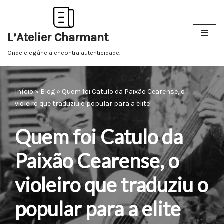
Pular
L’Atelier Charmant
para
o
Onde elegância encontra autenticidade.
conteúdo
Início
»
Blog
»
Quem foi Catulo da Paixão Cearense, o
violeiro que traduziu o popular para a elite
Quem foi Catulo da
Paixão Cearense, o
violeiro que traduziu o
popular para a elite