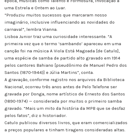
época, músicas como Talento e Formosura, Invocação a
uma Estrela e Ontem ao Luar.
“Produziu muitos sucessos que marcaram nosso
imaginário, inclusive influenciando as novidades do
carnaval”, lembra Vianna.
Lisboa Junior traz uma curiosidade interessante. “A
primeira vez que o termo ‘sambando’ apareceu em uma
canção foi na música A Viola Está Magoada [de Catulo],
uma espécie de samba de partido alto gravado em 1914
pelos cantores Bahiano [pseudônimo de Manuel Pedro dos
Santos (1870-1944)] e Júlia Martins”, conta.
A gravação, conforme registro nos arquivos da Biblioteca
Nacional, ocorreu três anos antes de Pelo Telefone ser
gravada por Donga, nome artístico de Ernesto dos Santos
(1890-1974) — considerada por muitos o primeiro samba
gravado. “Mais um mito da história da MPB que se desfaz
pelos fatos”, diz o historiador.
Catulo publicou diversos livros, que eram comercializados
a preços populares e tinham tiragens consideradas altas.