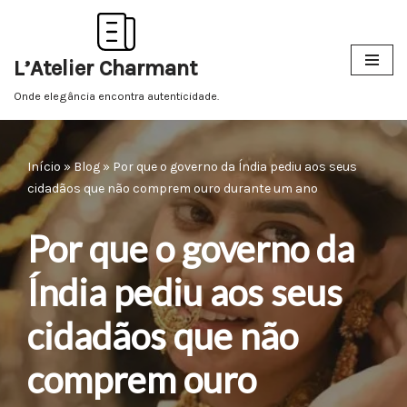
Pular
L’Atelier Charmant
para
o
Onde elegância encontra autenticidade.
conteúdo
Início
»
Blog
»
Por que o governo da Índia pediu aos seus
cidadãos que não comprem ouro durante um ano
Por que o governo da
Índia pediu aos seus
cidadãos que não
comprem ouro