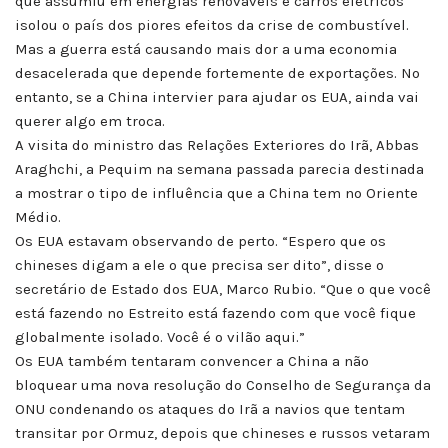
que assumiu em energias renováveis e carros elétricos
isolou o país dos piores efeitos da crise de combustível.
Mas a guerra está causando mais dor a uma economia
desacelerada que depende fortemente de exportações. No
entanto, se a China intervier para ajudar os EUA, ainda vai
querer algo em troca.
A visita do ministro das Relações Exteriores do Irã, Abbas
Araghchi, a Pequim na semana passada parecia destinada
a mostrar o tipo de influência que a China tem no Oriente
Médio.
Os EUA estavam observando de perto. “Espero que os
chineses digam a ele o que precisa ser dito”, disse o
secretário de Estado dos EUA, Marco Rubio. “Que o que você
está fazendo no Estreito está fazendo com que você fique
globalmente isolado. Você é o vilão aqui.”
Os EUA também tentaram convencer a China a não
bloquear uma nova resolução do Conselho de Segurança da
ONU condenando os ataques do Irã a navios que tentam
transitar por Ormuz, depois que chineses e russos vetaram