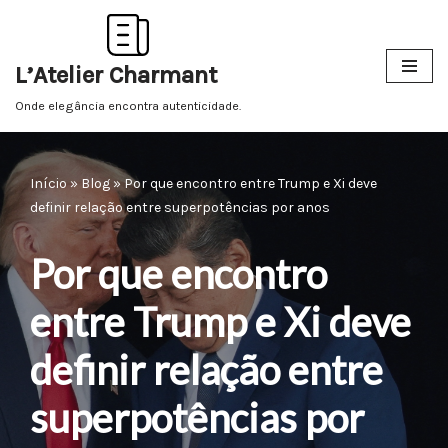
Pular
L’Atelier Charmant
para
o
Onde elegância encontra autenticidade.
conteúdo
Início
»
Blog
»
Por que encontro entre Trump e Xi deve
definir relação entre superpotências por anos
Por que encontro
entre Trump e Xi deve
definir relação entre
superpotências por