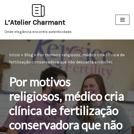
Pular
L’Atelier Charmant
para
o
Onde elegância encontra autenticidade.
conteúdo
Início
»
Blog
»
Por motivos religiosos, médico cria clínica de
fertilização conservadora que não descarta embriões
Por motivos
religiosos, médico cria
clínica de fertilização
conservadora que não