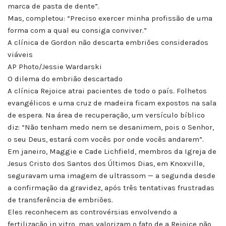
marca de pasta de dente”.
Mas, completou: “Preciso exercer minha profissão de uma
forma com a qual eu consiga conviver.”
A clínica de Gordon não descarta embriões considerados
viáveis
AP Photo/Jessie Wardarski
O dilema do embrião descartado
A clínica Rejoice atrai pacientes de todo o país. Folhetos
evangélicos e uma cruz de madeira ficam expostos na sala
de espera. Na área de recuperação, um versículo bíblico
diz: “Não tenham medo nem se desanimem, pois o Senhor,
o seu Deus, estará com vocês por onde vocês andarem”.
Em janeiro, Maggie e Cade Lichfield, membros da Igreja de
Jesus Cristo dos Santos dos Últimos Dias, em Knoxville,
seguravam uma imagem de ultrassom — a segunda desde
a confirmação da gravidez, após três tentativas frustradas
de transferência de embriões.
Eles reconhecem as controvérsias envolvendo a
fertilização in vitro, mas valorizam o fato de a Rejoice não