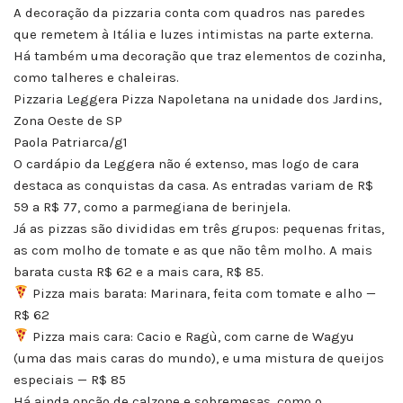
A decoração da pizzaria conta com quadros nas paredes
que remetem à Itália e luzes intimistas na parte externa.
Há também uma decoração que traz elementos de cozinha,
como talheres e chaleiras.
Pizzaria Leggera Pizza Napoletana na unidade dos Jardins,
Zona Oeste de SP
Paola Patriarca/g1
O cardápio da Leggera não é extenso, mas logo de cara
destaca as conquistas da casa. As entradas variam de R$
59 a R$ 77, como a parmegiana de berinjela.
Já as pizzas são divididas em três grupos: pequenas fritas,
as com molho de tomate e as que não têm molho. A mais
barata custa R$ 62 e a mais cara, R$ 85.
Pizza mais barata: Marinara, feita com tomate e alho —
R$ 62
Pizza mais cara: Cacio e Ragù, com carne de Wagyu
(uma das mais caras do mundo), e uma mistura de queijos
especiais — R$ 85
Há ainda opção de calzone e sobremesas, como o