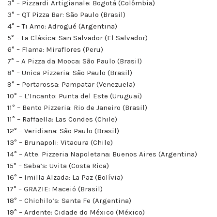
3° – Pizzardi Artigianale: Bogotá (Colômbia)
3° – QT Pizza Bar: São Paulo (Brasil)
4° – Ti Amo: Adrogué (Argentina)
5° – La Clásica: San Salvador (El Salvador)
6° – Flama: Miraflores (Peru)
7° – A Pizza da Mooca: São Paulo (Brasil)
8° – Unica Pizzeria: São Paulo (Brasil)
9° – Portarossa: Pampatar (Venezuela)
10° – L’Incanto: Punta del Este (Uruguai)
11° – Bento Pizzeria: Rio de Janeiro (Brasil)
11° – Raffaella: Las Condes (Chile)
12° – Veridiana: São Paulo (Brasil)
13° – Brunapoli: Vitacura (Chile)
14° – Atte. Pizzeria Napoletana: Buenos Aires (Argentina)
15° – Seba’s: Uvita (Costa Rica)
16° – Imilla Alzada: La Paz (Bolívia)
17° – GRAZIE: Maceió (Brasil)
18° – Chichilo’s: Santa Fe (Argentina)
19° – Ardente: Cidade do México (México)