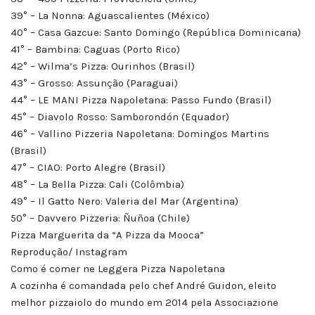
39° – La Nonna: Aguascalientes (México)
40° – Casa Gazcue: Santo Domingo (República Dominicana)
41° – Bambina: Caguas (Porto Rico)
42° – Wilma’s Pizza: Ourinhos (Brasil)
43° – Grosso: Assunção (Paraguai)
44° – LE MANI Pizza Napoletana: Passo Fundo (Brasil)
45° – Diavolo Rosso: Samborondón (Equador)
46° – Vallino Pizzeria Napoletana: Domingos Martins
(Brasil)
47° – CIAO: Porto Alegre (Brasil)
48° – La Bella Pizza: Cali (Colômbia)
49° – Il Gatto Nero: Valeria del Mar (Argentina)
50° – Davvero Pizzeria: Ñuñoa (Chile)
Pizza Marguerita da “A Pizza da Mooca”
Reprodução/ Instagram
Como é comer ne Leggera Pizza Napoletana
A cozinha é comandada pelo chef André Guidon, eleito
melhor pizzaiolo do mundo em 2014 pela Associazione