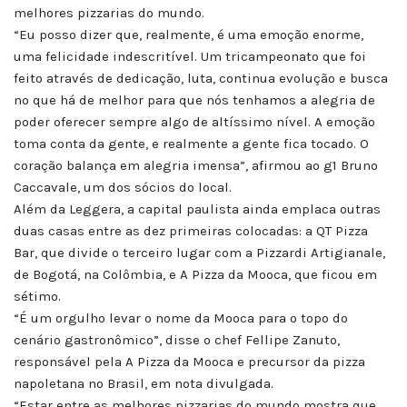
melhores pizzarias do mundo.
“Eu posso dizer que, realmente, é uma emoção enorme,
uma felicidade indescritível. Um tricampeonato que foi
feito através de dedicação, luta, continua evolução e busca
no que há de melhor para que nós tenhamos a alegria de
poder oferecer sempre algo de altíssimo nível. A emoção
toma conta da gente, e realmente a gente fica tocado. O
coração balança em alegria imensa”, afirmou ao g1 Bruno
Caccavale, um dos sócios do local.
Além da Leggera, a capital paulista ainda emplaca outras
duas casas entre as dez primeiras colocadas: a QT Pizza
Bar, que divide o terceiro lugar com a Pizzardi Artigianale,
de Bogotá, na Colômbia, e A Pizza da Mooca, que ficou em
sétimo.
“É um orgulho levar o nome da Mooca para o topo do
cenário gastronômico”, disse o chef Fellipe Zanuto,
responsável pela A Pizza da Mooca e precursor da pizza
napoletana no Brasil, em nota divulgada.
“Estar entre as melhores pizzarias do mundo mostra que