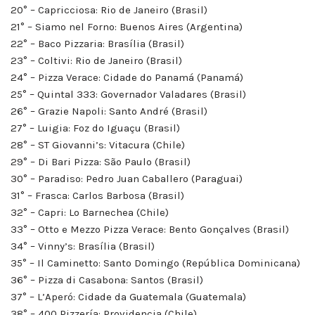
20° – Capricciosa: Rio de Janeiro (Brasil)
21° – Siamo nel Forno: Buenos Aires (Argentina)
22° – Baco Pizzaria: Brasília (Brasil)
23° – Coltivi: Rio de Janeiro (Brasil)
24° – Pizza Verace: Cidade do Panamá (Panamá)
25° – Quintal 333: Governador Valadares (Brasil)
26° – Grazie Napoli: Santo André (Brasil)
27° – Luigia: Foz do Iguaçu (Brasil)
28° – ST Giovanni’s: Vitacura (Chile)
29° – Di Bari Pizza: São Paulo (Brasil)
30° – Paradiso: Pedro Juan Caballero (Paraguai)
31° – Frasca: Carlos Barbosa (Brasil)
32° – Capri: Lo Barnechea (Chile)
33° – Otto e Mezzo Pizza Verace: Bento Gonçalves (Brasil)
34° – Vinny’s: Brasília (Brasil)
35° – Il Caminetto: Santo Domingo (República Dominicana)
36° – Pizza di Casabona: Santos (Brasil)
37° – L’Aperó: Cidade da Guatemala (Guatemala)
38° – 400 Pizzería: Providencia (Chile)