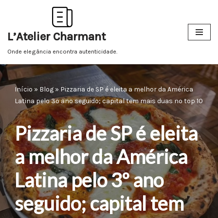
Pular
L’Atelier Charmant
para
o
Onde elegância encontra autenticidade.
conteúdo
Início
»
Blog
»
Pizzaria de SP é eleita a melhor da América
Latina pelo 3º ano seguido; capital tem mais duas no top 10
Pizzaria de SP é eleita
a melhor da América
Latina pelo 3º ano
seguido; capital tem