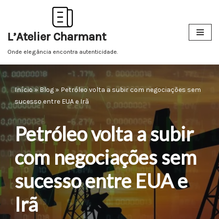
Pular
L’Atelier Charmant
para
o
Onde elegância encontra autenticidade.
conteúdo
Início
»
Blog
»
Petróleo volta a subir com negociações sem
sucesso entre EUA e Irã
Petróleo volta a subir
com negociações sem
sucesso entre EUA e
Irã