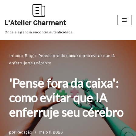
Pular
L’Atelier Charmant
para
o
Onde elegância encontra autenticidade.
conteúdo
Início
»
Blog
»
'Pense fora da caixa': como evitar que IA
enferruje seu cérebro
'Pense fora da caixa':
como evitar que IA
enferruje seu cérebro
por
Redação
maio 11, 2026