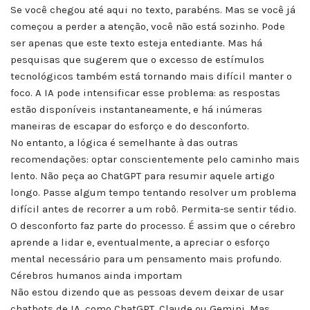
Se você chegou até aqui no texto, parabéns. Mas se você já
começou a perder a atenção, você não está sozinho. Pode
ser apenas que este texto esteja entediante. Mas há
pesquisas que sugerem que o excesso de estímulos
tecnológicos também está tornando mais difícil manter o
foco. A IA pode intensificar esse problema: as respostas
estão disponíveis instantaneamente, e há inúmeras
maneiras de escapar do esforço e do desconforto.
No entanto, a lógica é semelhante à das outras
recomendações: optar conscientemente pelo caminho mais
lento. Não peça ao ChatGPT para resumir aquele artigo
longo. Passe algum tempo tentando resolver um problema
difícil antes de recorrer a um robô. Permita-se sentir tédio.
O desconforto faz parte do processo. É assim que o cérebro
aprende a lidar e, eventualmente, a apreciar o esforço
mental necessário para um pensamento mais profundo.
Cérebros humanos ainda importam
Não estou dizendo que as pessoas devem deixar de usar
chatbots de IA, como ChatGPT, Claude ou Gemini. Mas