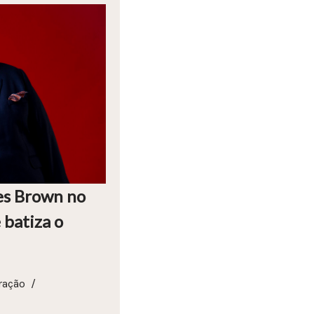
es Brown no
 batiza o
ração