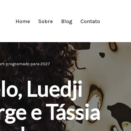
Home
Sobre
Blog
Contato
álbum programado para 2027
o, Luedji
rge e Tássia