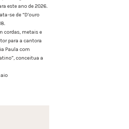
ra este ano de 2026.
ata-se de “D’ouro
18.
m cordas, metais e
tor para a cantora
ria Paula com
atino”, conceitua a
maio