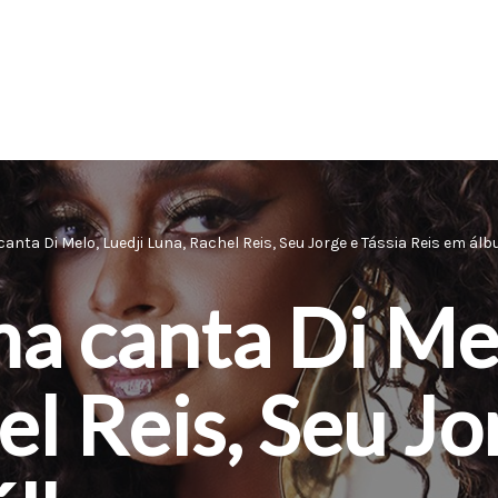
canta Di Melo, Luedji Luna, Rachel Reis, Seu Jorge e Tássia Reis em 
ma canta Di Mel
l Reis, Seu Jo