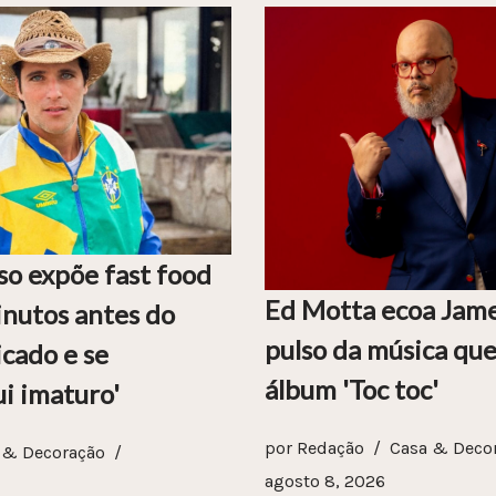
so expõe fast food
Ed Motta ecoa Jam
nutos antes do
pulso da música que
icado e se
álbum 'Toc toc'
i imaturo'
por
Redação
Casa & Deco
 & Decoração
agosto 8, 2026