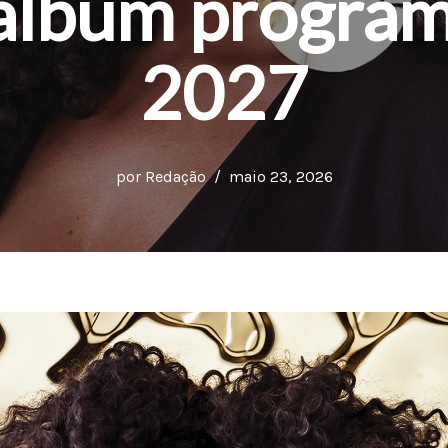
álbum progra
2027
por
Redação
maio 23, 2026