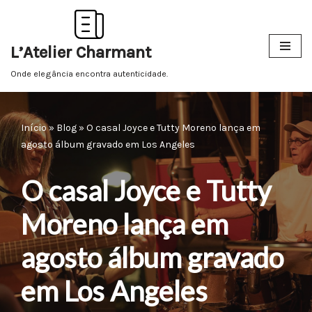
Pular
L’Atelier Charmant
para
o
Onde elegância encontra autenticidade.
conteúdo
Início
»
Blog
»
O casal Joyce e Tutty Moreno lança em
agosto álbum gravado em Los Angeles
O casal Joyce e Tutty
Moreno lança em
agosto álbum gravado
em Los Angeles