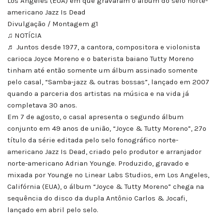
Los Angeles (EUA) em que gravaram o álbum do selo norte-
americano Jazz Is Dead
Divulgação / Montagem g1
♫ NOTÍCIA
♬ Juntos desde 1977, a cantora, compositora e violonista
carioca Joyce Moreno e o baterista baiano Tutty Moreno
tinham até então somente um álbum assinado somente
pelo casal, “Samba-jazz & outras bossas”, lançado em 2007
quando a parceria dos artistas na música e na vida já
completava 30 anos.
Em 7 de agosto, o casal apresenta o segundo álbum
conjunto em 49 anos de união, “Joyce & Tutty Moreno”, 27º
título da série editada pelo selo fonográfico norte-
americano Jazz Is Dead, criado pelo produtor e arranjador
norte-americano Adrian Younge. Produzido, gravado e
mixada por Younge no Linear Labs Studios, em Los Angeles,
Califórnia (EUA), o álbum “Joyce & Tutty Moreno” chega na
sequência do disco da dupla Antônio Carlos & Jocafi,
lançado em abril pelo selo.