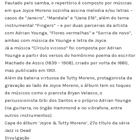
Pautado pelo samba, o repertório é composto por músicas
em que Joyce Moreno sozinha assina melodia e/ou letras –
casos de “Janeiro”, “Mandala” e “Uana Efé”, além do tema
instrumental “Fingers” – e por duas parcerias da artista
com Adrian Younge, “Flores vermelhas” e “Sorria de novo”,
ambas com música de Younge e letra de Joyce.
Já a música “Círculo vicioso” foi composta por Adrian
Younge a partir dos versos do homônimo poema do escritor
Machado de Assis (1839 – 1908), criado por volta de 1880,
mas publicado em 1901.
Além da bateria virtuosa de Tutty Moreno, protagonista da
gravação ao lado de Joyce Moreno, o álbum tem os toques
de músicos como o pianista Bryan Velasco, o
percussionista Gibi dos Santos e o próprio Adrian Younge
(na guitarra, no órgão Hammond e no vibrafone, entre
outros instrumentos).
Capa do álbum ‘Joyce & Tutty Moreno’, 27º título da série
Jazz is Dead
Divulgação