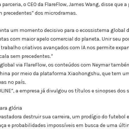
 parceria, o CEO da FlareFlow, James Wang, disse que 
m precedentes” dos microdramas.
senta um momento decisivo para o ecossistema global 
tas com maior apelo comercial do planeta. Unir seu pod
 trabalho criativos avançados com IA nos permite expand
cala sem precedentes.”
o global via FlareFlow, os conteúdos com Neymar també
hina por meio da plataforma Xiaohongshu, que tem um 
as no país.
LINE”, a empresa já divulgou os títulos e sinopses dos s
ara glória
astadora destruir sua carreira, um prodígio do futebol
raça e probabilidades impossíveis em busca de uma últ