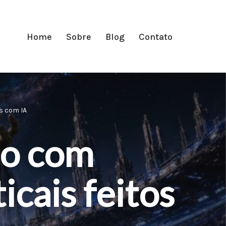
Home
Sobre
Blog
Contato
s com IA
do com
icais feitos