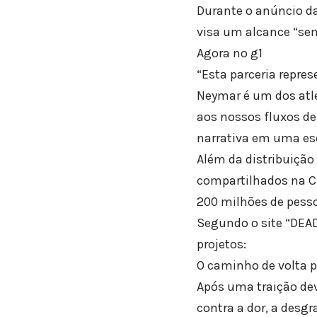
Durante o anúncio da
visa um alcance “se
Agora no g1
“Esta parceria repre
Neymar é um dos atle
aos nossos fluxos de
narrativa em uma es
Além da distribuiçã
compartilhados na C
200 milhões de pesso
Segundo o site “DEAD
projetos:
O caminho de volta p
Após uma traição dev
contra a dor, a desg