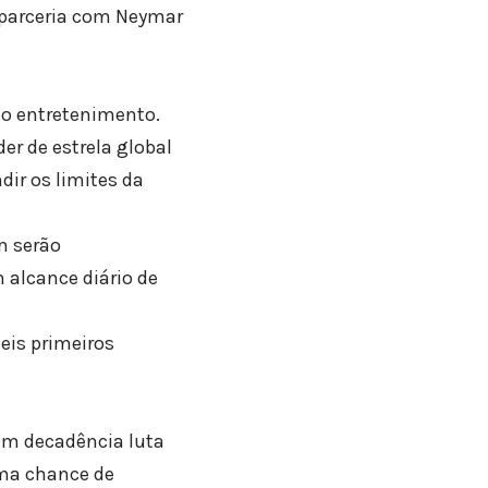
a parceria com Neymar
do entretenimento.
er de estrela global
ir os limites da
m serão
alcance diário de
eis primeiros
 em decadência luta
ima chance de