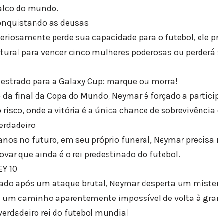
alco do mundo.
conquistando as deusas
iosamente perde sua capacidade para o futebol, ele p
ral para vencer cinco mulheres poderosas ou perderá 
uestrado para a Galaxy Cup: marque ou morra!
da final da Copa do Mundo, Neymar é forçado a partici
o risco, onde a vitória é a única chance de sobrevivênc
erdadeiro
anos no futuro, em seu próprio funeral, Neymar precisa 
ovar que ainda é o rei predestinado do futebol.
EY 10
ado após um ataque brutal, Neymar desperta um mister
e um caminho aparentemente impossível de volta à gra
verdadeiro rei do futebol mundial