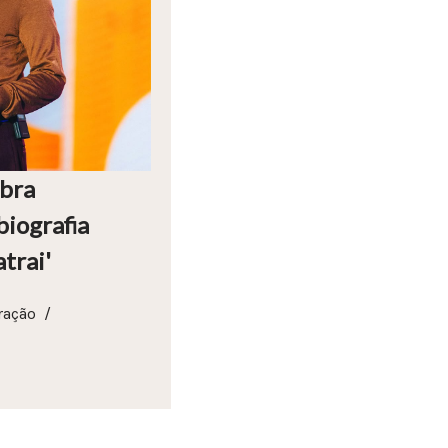
obra
biografia
trai'
ração