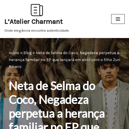
Pular
L’Atelier Charmant
para
o
Onde elegância encontra autenticidade.
conteúdo
Início
»
Blog
»
Neta de Selma do Coco, Negadeza perpetua a
herança familiar no EP que lançará em abril com o filho Zuri
Ribeiro
Neta de Selma do
Coco, Negadeza
perpetua a herança
familiar no EP que