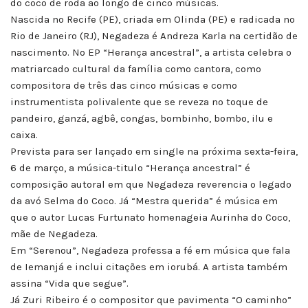
do coco de roda ao longo de cinco músicas.
Nascida no Recife (PE), criada em Olinda (PE) e radicada no
Rio de Janeiro (RJ), Negadeza é Andreza Karla na certidão de
nascimento. No EP “Herança ancestral”, a artista celebra o
matriarcado cultural da família como cantora, como
compositora de três das cinco músicas e como
instrumentista polivalente que se reveza no toque de
pandeiro, ganzá, agbê, congas, bombinho, bombo, ilu e
caixa.
Prevista para ser lançado em single na próxima sexta-feira,
6 de março, a música-titulo “Herança ancestral” é
composição autoral em que Negadeza reverencia o legado
da avó Selma do Coco. Já “Mestra querida” é música em
que o autor Lucas Furtunato homenageia Aurinha do Coco,
mãe de Negadeza.
Em “Serenou”, Negadeza professa a fé em música que fala
de Iemanjá e inclui citações em iorubá. A artista também
assina “Vida que segue”.
Já Zuri Ribeiro é o compositor que pavimenta “O caminho”