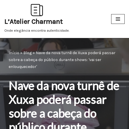
Pular
L’Atelier Charmant
para
o
Onde elegância encontra autenticidade.
conteúdo
Início
»
Blog
»
Nave da nova turnê de Xuxa poderá passar
sobre a cabeça do público durante shows: 'vai ser
enlouquecedor'
Nave da nova turnê de
Xuxa poderá passar
sobre a cabeça do
público durante