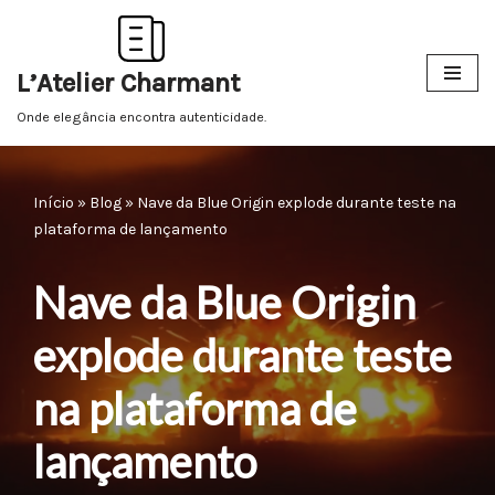
Pular
L’Atelier Charmant
para
o
Onde elegância encontra autenticidade.
conteúdo
Início
»
Blog
»
Nave da Blue Origin explode durante teste na
plataforma de lançamento
Nave da Blue Origin
explode durante teste
na plataforma de
lançamento