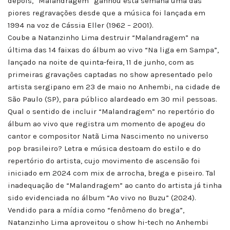
depois, “Malandragem” ganhou esta semana uma das
piores regravações desde que a música foi lançada em
1994 na voz de Cássia Eller (1962 – 2001).
Coube a Natanzinho Lima destruir “Malandragem” na
última das 14 faixas do álbum ao vivo “Na liga em Sampa”,
lançado na noite de quinta-feira, 11 de junho, com as
primeiras gravações captadas no show apresentado pelo
artista sergipano em 23 de maio no Anhembi, na cidade de
São Paulo (SP), para público alardeado em 30 mil pessoas.
Qual o sentido de incluir “Malandragem” no repertório do
álbum ao vivo que registra um momento de apogeu do
cantor e compositor Natã Lima Nascimento no universo
pop brasileiro? Letra e música destoam do estilo e do
repertório do artista, cujo movimento de ascensão foi
iniciado em 2024 com mix de arrocha, brega e piseiro. Tal
inadequação de “Malandragem” ao canto do artista já tinha
sido evidenciada no álbum “Ao vivo no Buzu” (2024).
Vendido para a mídia como “fenômeno do brega”,
Natanzinho Lima aproveitou o show hi-tech no Anhembi