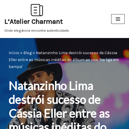
Pular
L’Atelier Charmant
para
o
Onde elegância encontra autenticidade.
conteúdo
Início
»
Blog
»
Natanzinho Lima destrói sucesso de Cássia
Eller entre as músicas inéditas do álbum ao vivo 'Na liga em
Sampa'
Natanzinho Lima
destrói sucesso de
Cássia Eller entre as
músicas inéditas do