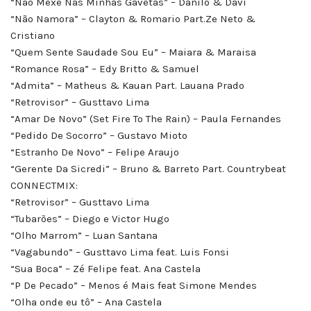
“Não Mexe Nas Minhas Gavetas” – Danilo & Davi
“Não Namora” – Clayton & Romario Part.Ze Neto &
Cristiano
“Quem Sente Saudade Sou Eu” – Maiara & Maraisa
“Romance Rosa” – Edy Britto & Samuel
“Admita” – Matheus & Kauan Part. Lauana Prado
“Retrovisor” – Gusttavo Lima
“Amar De Novo” (Set Fire To The Rain) – Paula Fernandes
“Pedido De Socorro” – Gustavo Mioto
“Estranho De Novo” – Felipe Araujo
“Gerente Da Sicredi” – Bruno & Barreto Part. Countrybeat
CONNECTMIX:
“Retrovisor” – Gusttavo Lima
“Tubarões” – Diego e Victor Hugo
“Olho Marrom” – Luan Santana
“Vagabundo” – Gusttavo Lima feat. Luis Fonsi
“Sua Boca” – Zé Felipe feat. Ana Castela
“P De Pecado” – Menos é Mais feat Simone Mendes
“Olha onde eu tô” – Ana Castela