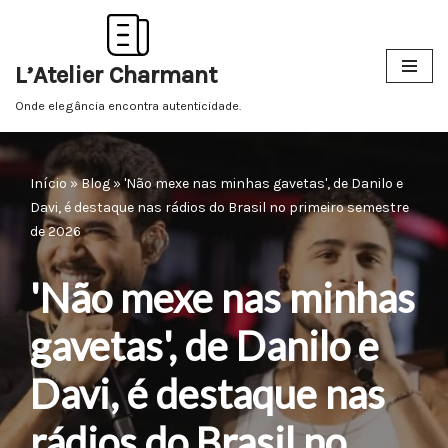
Pular
L’Atelier Charmant
para
o
Onde elegância encontra autenticidade.
conteúdo
Início
»
Blog
»
'Não mexe nas minhas gavetas', de Danilo e
Davi, é destaque nas rádios do Brasil no primeiro semestre
de 2026
'Não mexe nas minhas
gavetas', de Danilo e
Davi, é destaque nas
rádios do Brasil no