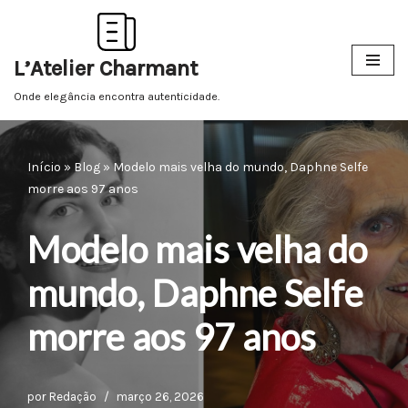
Pular
L’Atelier Charmant
para
o
Onde elegância encontra autenticidade.
conteúdo
Início
»
Blog
»
Modelo mais velha do mundo, Daphne Selfe
morre aos 97 anos
Modelo mais velha do
mundo, Daphne Selfe
morre aos 97 anos
por
Redação
março 26, 2026