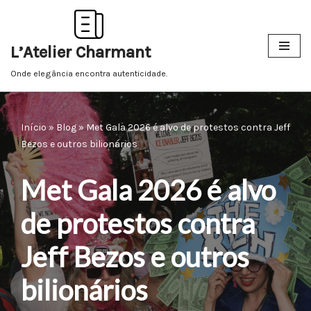
Pular
L’Atelier Charmant
para
o
Onde elegância encontra autenticidade.
conteúdo
Início
»
Blog
»
Met Gala 2026 é alvo de protestos contra Jeff
Bezos e outros bilionários
Met Gala 2026 é alvo
de protestos contra
Jeff Bezos e outros
bilionários