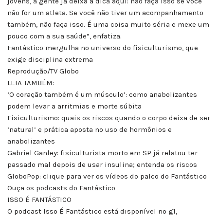
jovens, a gente já deixa a dica aqui: não faça isso se você
não for um atleta. Se você não tiver um acompanhamento
também, não faça isso. É uma coisa muito séria e mexe um
pouco com a sua saúde”, enfatiza.
Fantástico mergulha no universo do fisiculturismo, que
exige disciplina extrema
Reprodução/TV Globo
LEIA TAMBÉM:
‘O coração também é um músculo’: como anabolizantes
podem levar a arritmias e morte súbita
Fisiculturismo: quais os riscos quando o corpo deixa de ser
‘natural’ e prática aposta no uso de hormônios e
anabolizantes
Gabriel Ganley: fisiculturista morto em SP já relatou ter
passado mal depois de usar insulina; entenda os riscos
GloboPop: clique para ver os vídeos do palco do Fantástico
Ouça os podcasts do Fantástico
ISSO É FANTÁSTICO
O podcast Isso É Fantástico está disponível no g1,