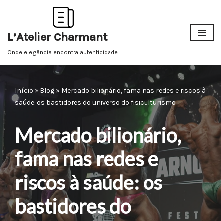
Pular
L’Atelier Charmant
para
o
Onde elegância encontra autenticidade.
conteúdo
Início
»
Blog
»
Mercado bilionário, fama nas redes e riscos à
saúde: os bastidores do universo do fisiculturismo
Mercado bilionário,
fama nas redes e
riscos à saúde: os
bastidores do