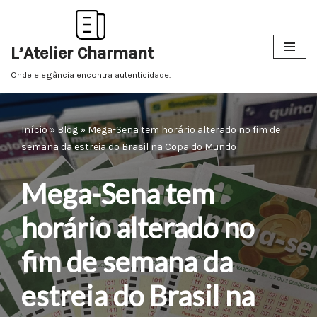
Pular
L’Atelier Charmant
para
o
Onde elegância encontra autenticidade.
conteúdo
Início
»
Blog
»
Mega-Sena tem horário alterado no fim de
semana da estreia do Brasil na Copa do Mundo
Mega-Sena tem
horário alterado no
fim de semana da
estreia do Brasil na