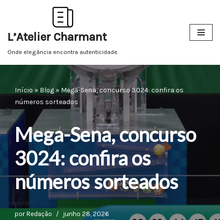
Pular
L’Atelier Charmant
para
o
Onde elegância encontra autenticidade.
conteúdo
Início
»
Blog
»
Mega-Sena, concurso 3024: confira os
números sorteados
Mega-Sena, concurso
3024: confira os
números sorteados
por
Redação
junho 28, 2026