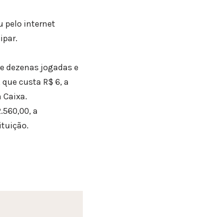
u pelo internet
ipar.
de dezenas jogadas e
 que custa R$ 6, a
 Caixa.
.560,00, a
ituição.