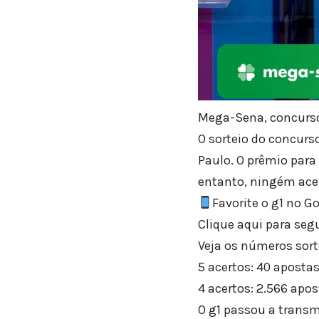
Mega-Sena, concurso
O sorteio do concurso
Paulo. O prêmio para
entanto, ningém acer
Favorite o g1 no G
Clique aqui para seg
Veja os números sorte
5 acertos: 40 aposta
4 acertos: 2.566 apo
O g1 passou a transmi