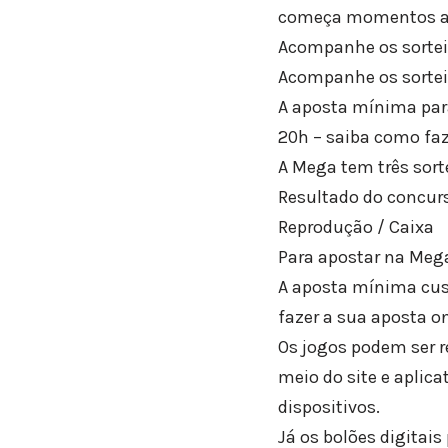
começa momentos ante
Acompanhe os sorteio
Acompanhe os sortei
A aposta mínima para
20h – saiba como faz
A Mega tem três sort
Resultado do concur
Reprodução / Caixa
Para apostar na Meg
A aposta mínima cust
fazer a sua aposta on
Os jogos podem ser re
meio do site e aplic
dispositivos.
Já os bolões digitai