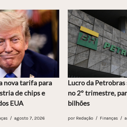
 nova tarifa para
Lucro da Petrobras
tria de chips e
no 2º trimestre, pa
 dos EUA
bilhões
nças
agosto 7, 2026
por
Redação
Finanças
a