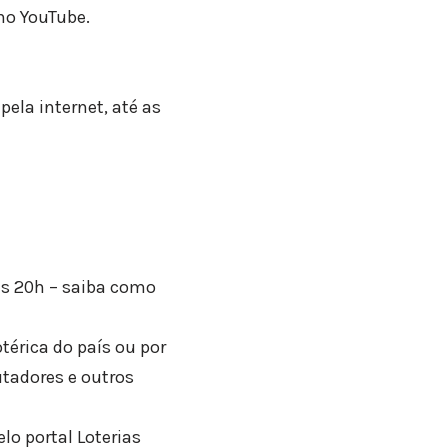
no YouTube.
ela internet, até as
as 20h – saiba como
térica do país ou por
utadores e outros
lo portal Loterias