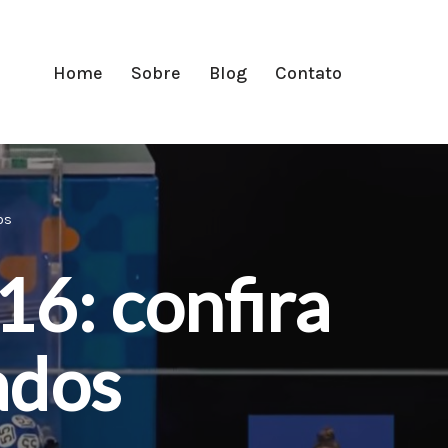
Home
Sobre
Blog
Contato
os
6: confira
ados