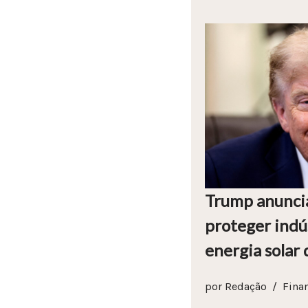
Trump anuncia
proteger indús
energia solar
por
Redação
Fina