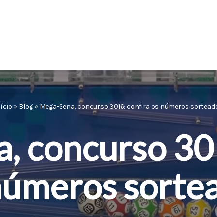
nício
»
Blog
»
Mega-Sena, concurso 3016: confira os números sortead
, concurso 301
números sorte