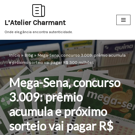
Pular
L’Atelier Charmant
para
o
Onde elegância encontra autenticidade.
conteúdo
Início
»
Blog
»
Mega-Sena, concurso 3.009: prêmio acumula
e próximo sorteio vai pagar R$ 300 milhões
Mega-Sena, concurso
3.009: prêmio
acumula e próximo
sorteio vai pagar R$