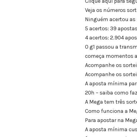
Clique aqui para seg
Veja os números sorte
Ninguém acertou as 
5 acertos: 39 aposta
4 acertos: 2.904 apo
O g1 passou a transmi
começa momentos ante
Acompanhe os sorteio
Acompanhe os sortei
A aposta mínima para
20h – saiba como faz
A Mega tem três sort
Como funciona a Me
Para apostar na Meg
A aposta mínima cust