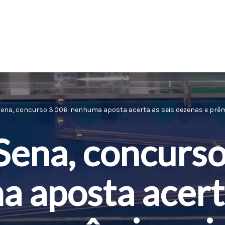
ena, concurso 3.006: nenhuma aposta acerta as seis dezenas e prêmi
ena, concurso
 aposta acerta