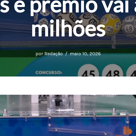
 e prêmio vai
milhões
por
Redação
maio 10, 2026