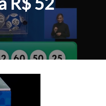
 a R$ 52