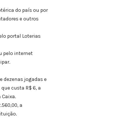
térica do país ou por
utadores e outros
lo portal Loterias
u pelo internet
ipar.
de dezenas jogadas e
 que custa R$ 6, a
 Caixa.
.560,00, a
ituição.