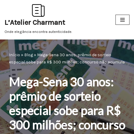
Pular
L’Atelier Charmant
para
o
Onde elegância encontra autenticidade.
conteúdo
Início
»
Blog
»
Mega-Sena 30 anos: prêmio de sorteio
especial sobe para R$ 300 milhões; concurso não acumula
Mega-Sena 30 anos:
prêmio de sorteio
especial sobe para R$
300 milhões; concurso