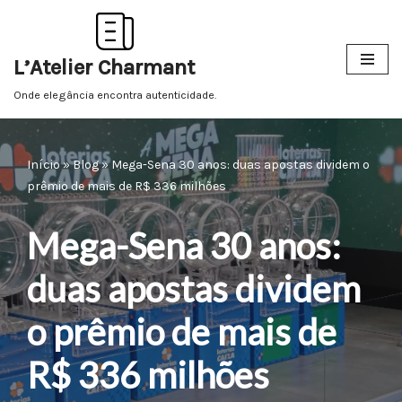
Pular
L’Atelier Charmant
para
o
Onde elegância encontra autenticidade.
conteúdo
Início
»
Blog
»
Mega-Sena 30 anos: duas apostas dividem o
prêmio de mais de R$ 336 milhões
Mega-Sena 30 anos:
duas apostas dividem
o prêmio de mais de
R$ 336 milhões