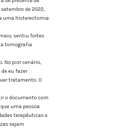
a de presente de
m setembro de 2022,
 a uma histerectomia
maio, sentiu fortes
ma tomografia
 No pior cenário,
 de eu fazer
quer tratamento. O
gir o documento com
a que uma pessoa
ades terapêuticas e
nzas sejam