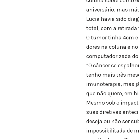
coluna sobre como es
aniversário, mas más
Lucia havia sido dia
total, com a retirad
O tumor tinha 4cm e 
dores na coluna e n
computadorizada do
“O câncer se espalho
tenho mais três mese
imunoterapia, mas já 
que não quero, em hi
Mesmo sob o impacto
suas diretivas antec
deseja ou não ser s
impossibilitada de m