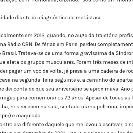
enidade diante do diagnóstico de metástase
calmente em 2012, quando, no auge da trajetória profis
 na Rádio CBN. De férias em Paris, perdeu completame
o Brasil. Tratava-se de uma forma gravíssima da Síndrom
e afeta os grupos musculares. Foram três meses de in
der pegar um voo de volta, já presa a uma cadeira de ro
a casa na segunda-feira seguinte e, a caminho do apar
me dei conta de que seu aniversário se aproximava. Ano 
amigas para comemorar os 72 anos. Apesar de todas as 
unha, nos recebeu na sala, sentada numa poltrona, imp
pre) e maquiada.
ontro era diferente daquele que me levou a escrever, a 