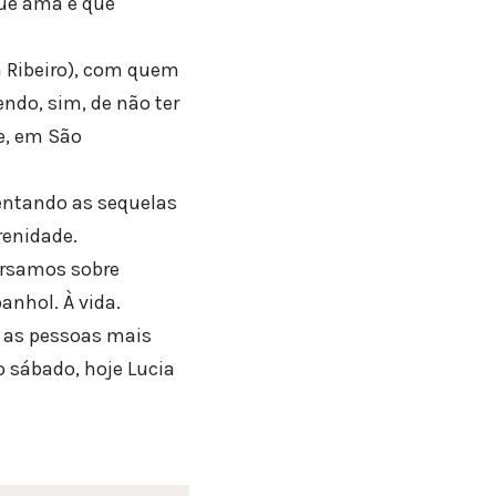
que ama e que
a Ribeiro), com quem
ndo, sim, de não ter
e, em São
rentando as sequelas
renidade.
ersamos sobre
nhol. À vida.
m as pessoas mais
 sábado, hoje Lucia