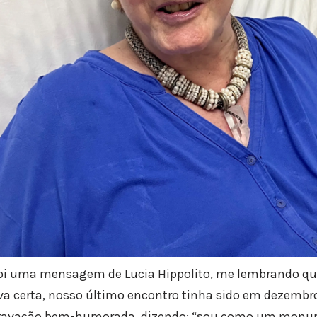
ebi uma mensagem de Lucia Hippolito, me lembrando q
a certa, nosso último encontro tinha sido em dezembro 
ravação bem-humorada, dizendo: “sou como um monum