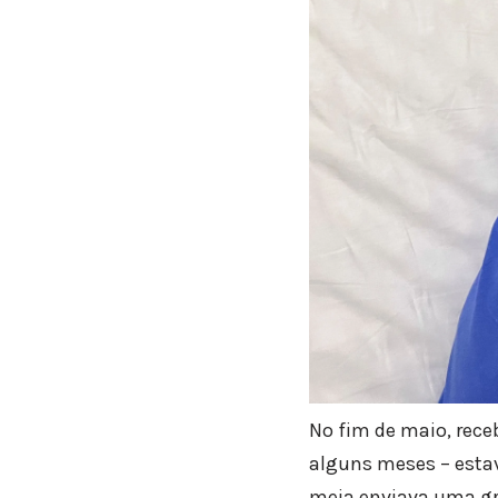
No fim de maio, rec
alguns meses – estav
meia enviava uma g