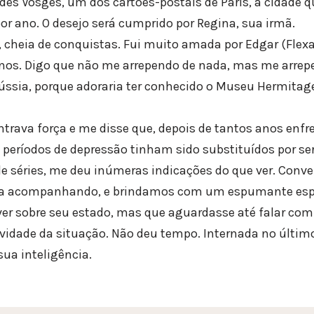
des Vosges, um dos cartões-postais de Paris, a cidade 
or ano. O desejo será cumprido por Regina, sua irmã.
, cheia de conquistas. Fui muito amada por Edgar (Flex
nos. Digo que não me arrependo de nada, mas me arrepe
 Rússia, porque adoraria ter conhecido o Museu Hermitag
trava força e me disse que, depois de tantos anos enf
 períodos de depressão tinham sido substituídos por se
e séries, me deu inúmeras indicações do que ver. Conv
nua acompanhando, e brindamos com um espumante espa
er sobre seu estado, mas que aguardasse até falar co
vidade da situação. Não deu tempo. Internada no último
sua inteligência.