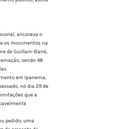
sional, ancorava o
nte os movimentos na
e de Guillain-Barré,
ternação, sendo 48
das.
tamento em Ipanema,
passado, no dia 29 de
limitações que a
ecavelmente
seu pedido, uma