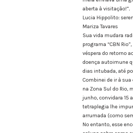
aberta à visitação!”.
Lucia Hippolito: ser
Mariza Tavares
Sua vida mudara radi
programa “CBN Rio”,
véspera do retorno a
doença autoimune qu
dias intubada, até po
Combinei de ir à su
na Zona Sul do Rio, 
junho, convidara 15 
tetraplegia lhe imp
arrumada (como sem
No entanto, esse enc