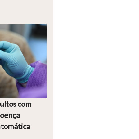
ultos com
doença
ntomática