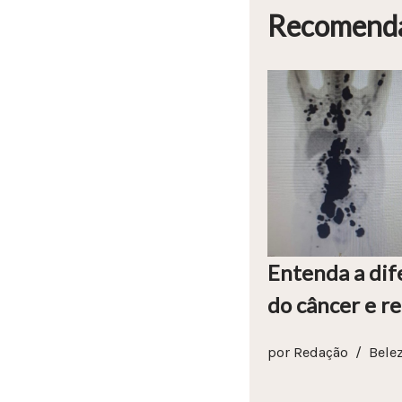
Recomend
Entenda a dif
do câncer e r
por
Redação
Bele