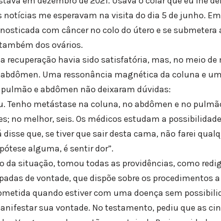
tava em dezembro de 2021. Usava o colar que eu lhe der
 notícias me esperavam na visita do dia 5 de junho. E
gnosticada com câncer no colo do útero e se submetera
a também dos ovários.
a recuperação havia sido satisfatória, mas, no meio de 
o abdômen. Uma ressonância magnética da coluna e u
 pulmão e abdômen não deixaram dúvidas:
u. Tenho metástase na coluna, no abdômen e no pulmão.
s; no melhor, seis. Os médicos estudam a possibilidade
disse que, se tiver que sair desta cama, não farei qual
pótese alguma, é sentir dor”.
 da situação, tomou todas as providências, como redi
ipadas de vontade, que dispõe sobre os procedimentos 
ubmetida quando estiver com uma doença sem possibilid
anifestar sua vontade. No testamento, pediu que as ci