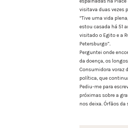
espalhadas na Place 
visitava duas vezes p
“Tive uma vida plena
estou casada há 51 a
visitado o Egito e a
Petersburgo”.
Perguntei onde encon
da doença, os longos
Consumidora voraz d
política, que conti
Pediu-me para escrev
próximas sobre a gra
nos deixa. Órfãos da 