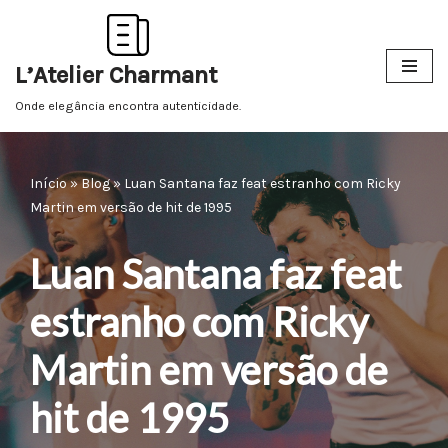
Pular
L’Atelier Charmant
para
o
Onde elegância encontra autenticidade.
conteúdo
Início
»
Blog
»
Luan Santana faz feat estranho com Ricky
Martin em versão de hit de 1995
Luan Santana faz feat
estranho com Ricky
Martin em versão de
hit de 1995