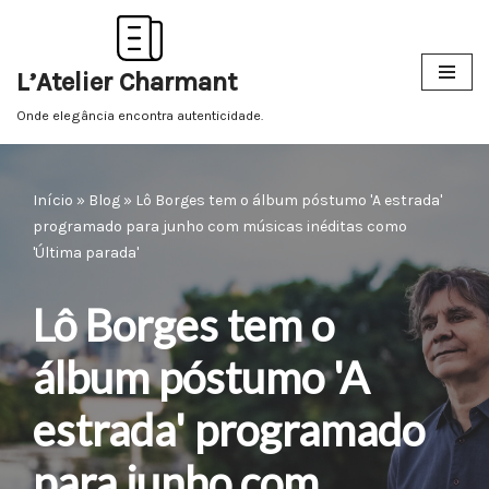
Pular
L’Atelier Charmant
para
o
Onde elegância encontra autenticidade.
conteúdo
Início
»
Blog
»
Lô Borges tem o álbum póstumo 'A estrada'
programado para junho com músicas inéditas como
'Última parada'
Lô Borges tem o
álbum póstumo 'A
estrada' programado
para junho com