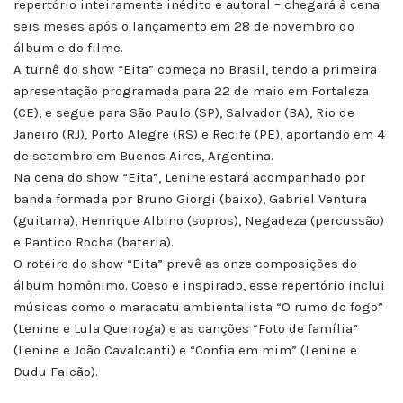
repertório inteiramente inédito e autoral – chegará à cena
seis meses após o lançamento em 28 de novembro do
álbum e do filme.
A turnê do show “Eita” começa no Brasil, tendo a primeira
apresentação programada para 22 de maio em Fortaleza
(CE), e segue para São Paulo (SP), Salvador (BA), Rio de
Janeiro (RJ), Porto Alegre (RS) e Recife (PE), aportando em 4
de setembro em Buenos Aires, Argentina.
Na cena do show “Eita”, Lenine estará acompanhado por
banda formada por Bruno Giorgi (baixo), Gabriel Ventura
(guitarra), Henrique Albino (sopros), Negadeza (percussão)
e Pantico Rocha (bateria).
O roteiro do show “Eita” prevê as onze composições do
álbum homônimo. Coeso e inspirado, esse repertório inclui
músicas como o maracatu ambientalista “O rumo do fogo”
(Lenine e Lula Queiroga) e as canções “Foto de família”
(Lenine e João Cavalcanti) e “Confia em mim” (Lenine e
Dudu Falcão).