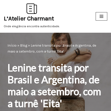
Pular
L’Atelier Charmant
para
o
Onde elegância encontra autenticidade.
conteúdo
Início
»
Blog
»
Lenine transita por Brasil e Argentina, de
maio a setembro, com a turnê 'Eita'
Lenine transita por
Brasil e Argentina, de
maio a setembro, com
a turnê 'Eita'